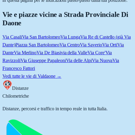
in questa pagina per le indicazioni passo-passo dalla tua posizione.
Vie e piazze vicine a
Strada Provinciale Di
Daone
Via Casali
Via San Bartolomeo
Via Lunga
Via Re di Castello (già Via
Dante)
Piazza San Bartolomeo
Via Centro
Via Saverio
Via Orti
Via
Dante
Via Merlino
Via De Biasi
via della Valle
Via Core'
Via
Ravizzoli
Via Giuseppe Papaleoni
Via delle Alpi
Via Nuova
Via
Francesco Fattori
Vedi tutte le vie di
Valdaone
→
Distanze
Chilometriche
Distanze, percorsi e traffico in tempo reale in tutta Italia.