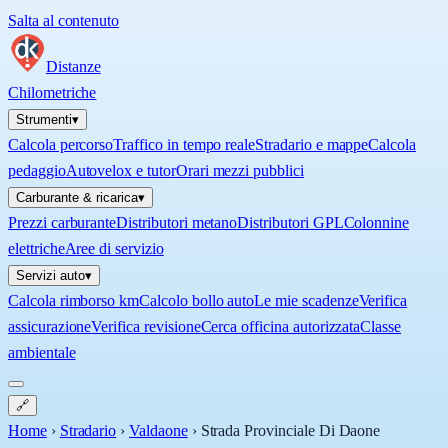
Salta al contenuto
Distanze
Chilometriche
Strumenti
▾
Calcola percorso
Traffico in tempo reale
Stradario e mappe
Calcola
pedaggio
Autovelox e tutor
Orari mezzi pubblici
Carburante & ricarica
▾
Prezzi carburante
Distributori metano
Distributori GPL
Colonnine
elettriche
Aree di servizio
Servizi auto
▾
Calcola rimborso km
Calcolo bollo auto
Le mie scadenze
Verifica
assicurazione
Verifica revisione
Cerca officina autorizzata
Classe
ambientale
🔗
Home
›
Stradario
›
Valdaone
›
Strada Provinciale Di Daone