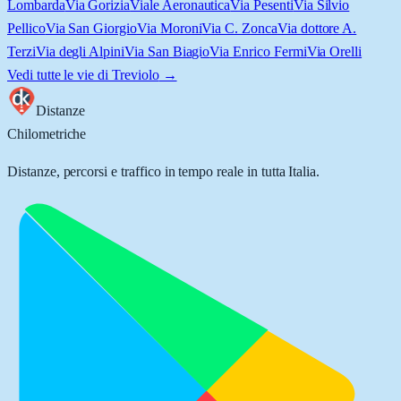
Lombarda
Via Gorizia
Viale Aeronautica
Via Pesenti
Via Silvio
Pellico
Via San Giorgio
Via Moroni
Via C. Zonca
Via dottore A.
Terzi
Via degli Alpini
Via San Biagio
Via Enrico Fermi
Via Orelli
Vedi tutte le vie di
Treviolo
→
Distanze
Chilometriche
Distanze, percorsi e traffico in tempo reale in tutta Italia.