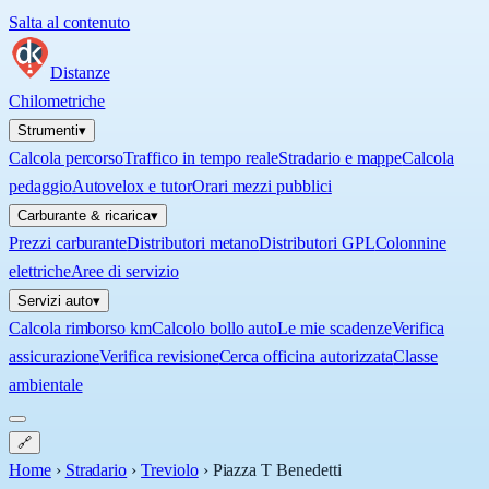
Salta al contenuto
Distanze
Chilometriche
Strumenti
▾
Calcola percorso
Traffico in tempo reale
Stradario e mappe
Calcola
pedaggio
Autovelox e tutor
Orari mezzi pubblici
Carburante & ricarica
▾
Prezzi carburante
Distributori metano
Distributori GPL
Colonnine
elettriche
Aree di servizio
Servizi auto
▾
Calcola rimborso km
Calcolo bollo auto
Le mie scadenze
Verifica
assicurazione
Verifica revisione
Cerca officina autorizzata
Classe
ambientale
🔗
Home
›
Stradario
›
Treviolo
›
Piazza T Benedetti