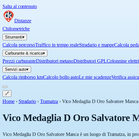
Salta al contenuto
Distanze
Chilometriche
Strumenti
▾
Calcola percorso
Traffico in tempo reale
Stradario e mappe
Calcola ped
Carburante & ricarica
▾
Prezzi carburante
Distributori metano
Distributori GPL
Colonnine elettr
Servizi auto
▾
Calcola rimborso km
Calcolo bollo auto
Le mie scadenze
Verifica assic
🔗
Home
›
Stradario
›
Tramatza
›
Vico Medaglia D Oro Salvatore Manca
Vico Medaglia D Oro Salvatore 
Vico Medaglia D Oro Salvatore Manca è un luogo di Tramatza, in provin