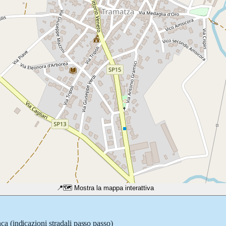
📍
🗺️ Mostra la mappa interattiva
nca
(indicazioni stradali passo passo)