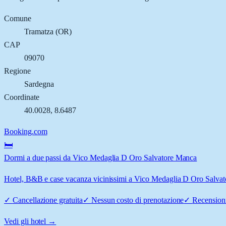
Comune
Tramatza
(
OR
)
CAP
09070
Regione
Sardegna
Coordinate
40.0028
,
8.6487
Booking.com
🛏️
Dormi a due passi da Vico Medaglia D Oro Salvatore Manca
Hotel, B&B e case vacanza vicinissimi a Vico Medaglia D Oro Salvator
✓
Cancellazione gratuita
✓
Nessun costo di prenotazione
✓
Recensioni
Vedi gli hotel →