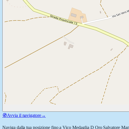
🧭
Avvia il navigatore
→
Naviga dalla tua posizione fino a
Vico Medaglia D Oro Salvatore Ma