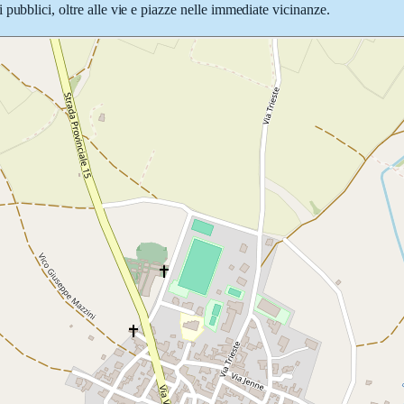
pubblici, oltre alle vie e piazze nelle immediate vicinanze.