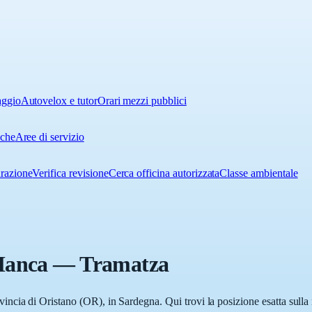
aggio
Autovelox e tutor
Orari mezzi pubblici
iche
Aree di servizio
urazione
Verifica revisione
Cerca officina autorizzata
Classe ambientale
Manca
—
Tramatza
cia di Oristano (OR), in Sardegna. Qui trovi la posizione esatta sulla 