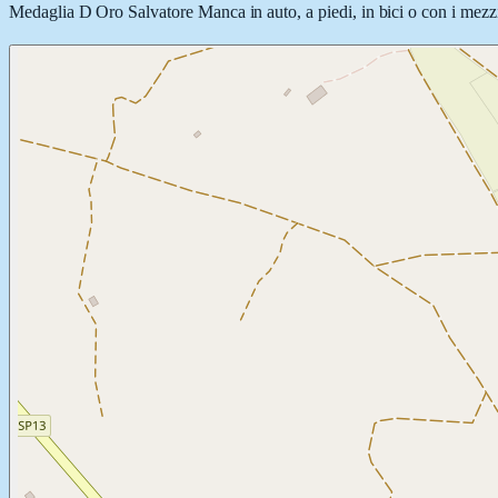
Medaglia D Oro Salvatore Manca in auto, a piedi, in bici o con i mezzi 