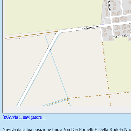
🧭
Avvia il navigatore
→
Naviga dalla tua posizione fino a
Via Dei Fornelli E Della Rodola Nu