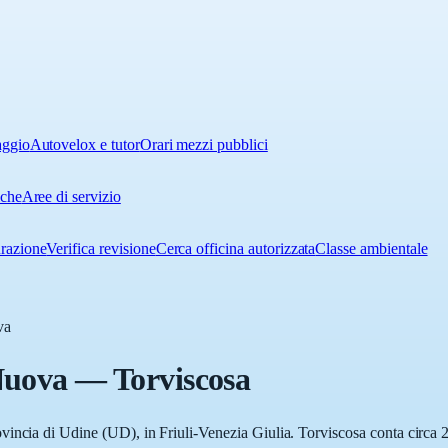
aggio
Autovelox e tutor
Orari mezzi pubblici
iche
Aree di servizio
urazione
Verifica revisione
Cerca officina autorizzata
Classe ambientale
va
Nuova
—
Torviscosa
incia di Udine (UD), in Friuli-Venezia Giulia. Torviscosa conta circa 2