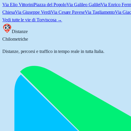
Via Elio Vittorini
Piazza del Popolo
Via Galileo Galilei
Via Enrico Ferm
Chiesa
Via Giuseppe Verdi
Via Cesare Pavese
Via Tagliamento
Via Gia
Vedi tutte le vie di
Torviscosa
→
Distanze
Chilometriche
Distanze, percorsi e traffico in tempo reale in tutta Italia.