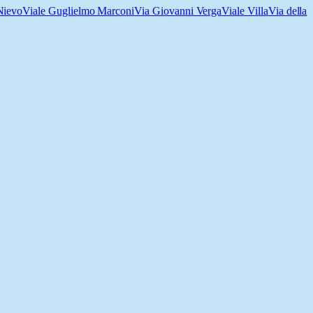
Nievo
Viale Guglielmo Marconi
Via Giovanni Verga
Viale Villa
Via della