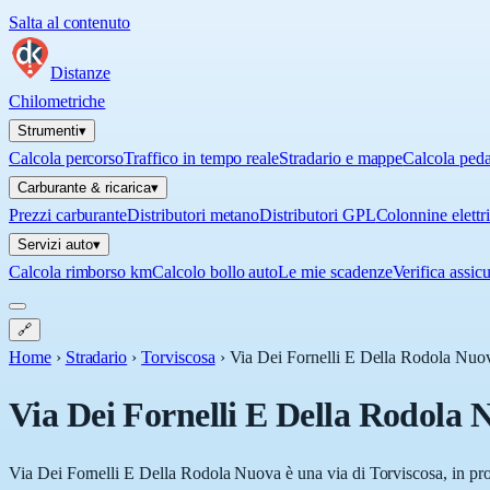
Salta al contenuto
Distanze
Chilometriche
Strumenti
▾
Calcola percorso
Traffico in tempo reale
Stradario e mappe
Calcola ped
Carburante & ricarica
▾
Prezzi carburante
Distributori metano
Distributori GPL
Colonnine elettr
Servizi auto
▾
Calcola rimborso km
Calcolo bollo auto
Le mie scadenze
Verifica assic
🔗
Home
›
Stradario
›
Torviscosa
›
Via Dei Fornelli E Della Rodola Nuo
Via Dei Fornelli E Della Rodola 
Via Dei Fornelli E Della Rodola Nuova è una via di Torviscosa, in prov