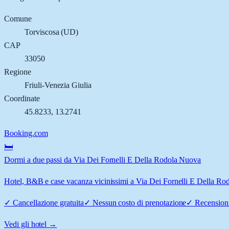
Comune
Torviscosa
(
UD
)
CAP
33050
Regione
Friuli-Venezia Giulia
Coordinate
45.8233
,
13.2741
Booking.com
🛏️
Dormi a due passi da Via Dei Fornelli E Della Rodola Nuova
Hotel, B&B e case vacanza vicinissimi a Via Dei Fornelli E Della Rodo
✓
Cancellazione gratuita
✓
Nessun costo di prenotazione
✓
Recensioni
Vedi gli hotel →