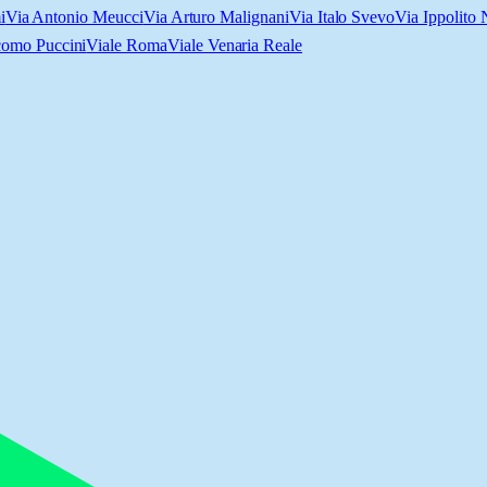
i
Via Antonio Meucci
Via Arturo Malignani
Via Italo Svevo
Via Ippolito 
como Puccini
Viale Roma
Viale Venaria Reale