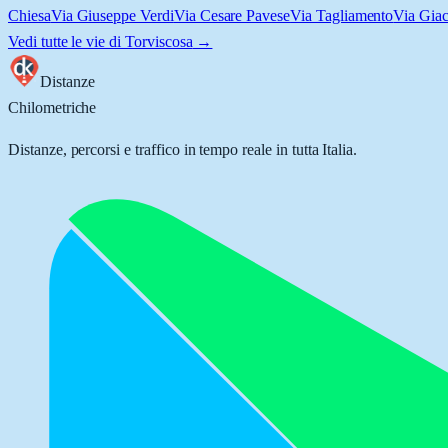
Chiesa
Via Giuseppe Verdi
Via Cesare Pavese
Via Tagliamento
Via Gia
Vedi tutte le vie di
Torviscosa
→
Distanze
Chilometriche
Distanze, percorsi e traffico in tempo reale in tutta Italia.