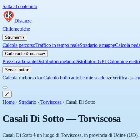
Salta al contenuto
Distanze
Chilometriche
Strumenti
▾
Calcola percorso
Traffico in tempo reale
Stradario e mappe
Calcola ped
Carburante & ricarica
▾
Prezzi carburante
Distributori metano
Distributori GPL
Colonnine elettr
Servizi auto
▾
Calcola rimborso km
Calcolo bollo auto
Le mie scadenze
Verifica assic
🔗
Home
›
Stradario
›
Torviscosa
›
Casali Di Sotto
Casali Di Sotto
—
Torviscosa
Casali Di Sotto è un luogo di Torviscosa, in provincia di Udine (UD), i