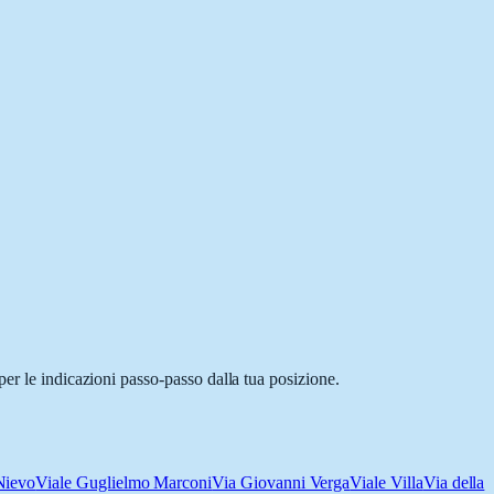
er le indicazioni passo-passo dalla tua posizione.
Nievo
Viale Guglielmo Marconi
Via Giovanni Verga
Viale Villa
Via della