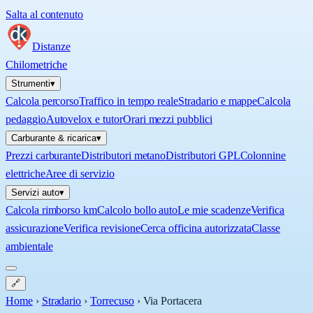
Salta al contenuto
Distanze
Chilometriche
Strumenti
▾
Calcola percorso
Traffico in tempo reale
Stradario e mappe
Calcola
pedaggio
Autovelox e tutor
Orari mezzi pubblici
Carburante & ricarica
▾
Prezzi carburante
Distributori metano
Distributori GPL
Colonnine
elettriche
Aree di servizio
Servizi auto
▾
Calcola rimborso km
Calcolo bollo auto
Le mie scadenze
Verifica
assicurazione
Verifica revisione
Cerca officina autorizzata
Classe
ambientale
🔗
Home
›
Stradario
›
Torrecuso
›
Via Portacera