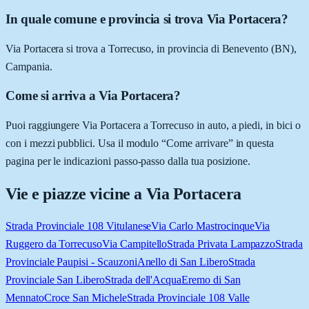
In quale comune e provincia si trova Via Portacera?
Via Portacera si trova a Torrecuso, in provincia di Benevento (BN),
Campania.
Come si arriva a Via Portacera?
Puoi raggiungere Via Portacera a Torrecuso in auto, a piedi, in bici o
con i mezzi pubblici. Usa il modulo “Come arrivare” in questa
pagina per le indicazioni passo-passo dalla tua posizione.
Vie e piazze vicine a
Via Portacera
Strada Provinciale 108 Vitulanese
Via Carlo Mastrocinque
Via
Ruggero da Torrecuso
Via Campitello
Strada Privata Lampazzo
Strada
Provinciale Paupisi - Scauzoni
Anello di San Libero
Strada
Provinciale San Libero
Strada dell'Acqua
Eremo di San
Mennato
Croce San Michele
Strada Provinciale 108 Valle