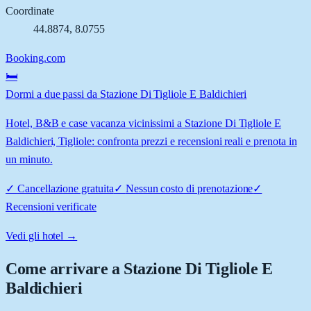
Coordinate
44.8874
,
8.0755
Booking.com
🛏️
Dormi a due passi da Stazione Di Tigliole E Baldichieri
Hotel, B&B e case vacanza vicinissimi a Stazione Di Tigliole E
Baldichieri, Tigliole: confronta prezzi e recensioni reali e prenota in
un minuto.
✓
Cancellazione gratuita
✓
Nessun costo di prenotazione
✓
Recensioni verificate
Vedi gli hotel →
Come arrivare a
Stazione Di Tigliole E
Baldichieri