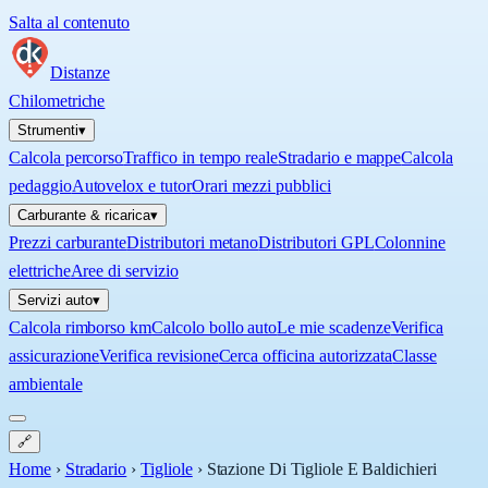
Salta al contenuto
Distanze
Chilometriche
Strumenti
▾
Calcola percorso
Traffico in tempo reale
Stradario e mappe
Calcola
pedaggio
Autovelox e tutor
Orari mezzi pubblici
Carburante & ricarica
▾
Prezzi carburante
Distributori metano
Distributori GPL
Colonnine
elettriche
Aree di servizio
Servizi auto
▾
Calcola rimborso km
Calcolo bollo auto
Le mie scadenze
Verifica
assicurazione
Verifica revisione
Cerca officina autorizzata
Classe
ambientale
🔗
Home
›
Stradario
›
Tigliole
›
Stazione Di Tigliole E Baldichieri