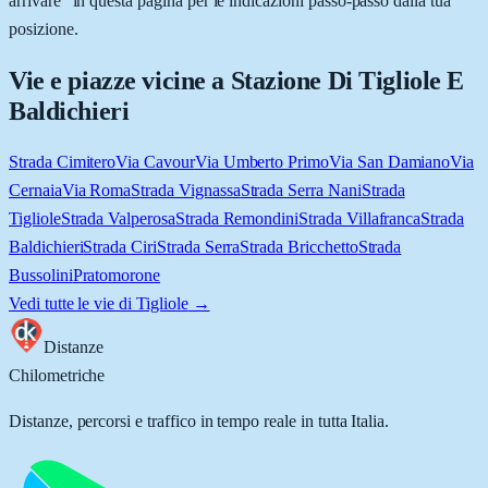
arrivare” in questa pagina per le indicazioni passo-passo dalla tua
posizione.
Vie e piazze vicine a
Stazione Di Tigliole E
Baldichieri
Strada Cimitero
Via Cavour
Via Umberto Primo
Via San Damiano
Via
Cernaia
Via Roma
Strada Vignassa
Strada Serra Nani
Strada
Tigliole
Strada Valperosa
Strada Remondini
Strada Villafranca
Strada
Baldichieri
Strada Ciri
Strada Serra
Strada Bricchetto
Strada
Bussolini
Pratomorone
Vedi tutte le vie di
Tigliole
→
Distanze
Chilometriche
Distanze, percorsi e traffico in tempo reale in tutta Italia.