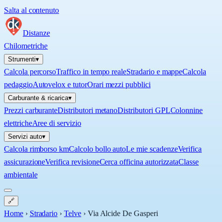
Salta al contenuto
Distanze
Chilometriche
Strumenti
▾
Calcola percorso
Traffico in tempo reale
Stradario e mappe
Calcola
pedaggio
Autovelox e tutor
Orari mezzi pubblici
Carburante & ricarica
▾
Prezzi carburante
Distributori metano
Distributori GPL
Colonnine
elettriche
Aree di servizio
Servizi auto
▾
Calcola rimborso km
Calcolo bollo auto
Le mie scadenze
Verifica
assicurazione
Verifica revisione
Cerca officina autorizzata
Classe
ambientale
🔗
Home
›
Stradario
›
Telve
›
Via Alcide De Gasperi