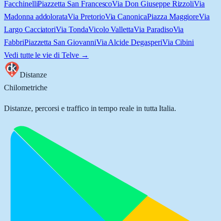
Facchinelli
Piazzetta San Francesco
Via Don Giuseppe Rizzoli
Via
Madonna addolorata
Via Pretorio
Via Canonica
Piazza Maggiore
Via
Largo Cacciatori
Via Tonda
Vicolo Valletta
Via Paradiso
Via
Fabbri
Piazzetta San Giovanni
Via Alcide Degasperi
Via Cibini
Vedi tutte le vie di
Telve
→
Distanze
Chilometriche
Distanze, percorsi e traffico in tempo reale in tutta Italia.