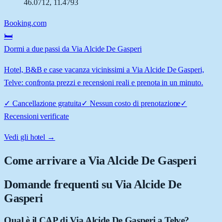
46.0712
,
11.4793
Booking.com
🛏️
Dormi a due passi da Via Alcide De Gasperi
Hotel, B&B e case vacanza vicinissimi a Via Alcide De Gasperi,
Telve: confronta prezzi e recensioni reali e prenota in un minuto.
✓
Cancellazione gratuita
✓
Nessun costo di prenotazione
✓
Recensioni verificate
Vedi gli hotel →
Come arrivare a
Via Alcide De Gasperi
Domande frequenti su
Via Alcide De
Gasperi
Qual è il CAP di Via Alcide De Gasperi a Telve?