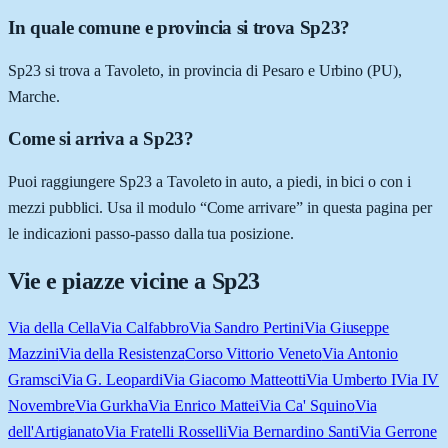
In quale comune e provincia si trova Sp23?
Sp23 si trova a Tavoleto, in provincia di Pesaro e Urbino (PU),
Marche.
Come si arriva a Sp23?
Puoi raggiungere Sp23 a Tavoleto in auto, a piedi, in bici o con i
mezzi pubblici. Usa il modulo “Come arrivare” in questa pagina per
le indicazioni passo-passo dalla tua posizione.
Vie e piazze vicine a
Sp23
Via della Cella
Via Calfabbro
Via Sandro Pertini
Via Giuseppe
Mazzini
Via della Resistenza
Corso Vittorio Veneto
Via Antonio
Gramsci
Via G. Leopardi
Via Giacomo Matteotti
Via Umberto I
Via IV
Novembre
Via Gurkha
Via Enrico Mattei
Via Ca' Squino
Via
dell'Artigianato
Via Fratelli Rosselli
Via Bernardino Santi
Via Gerrone