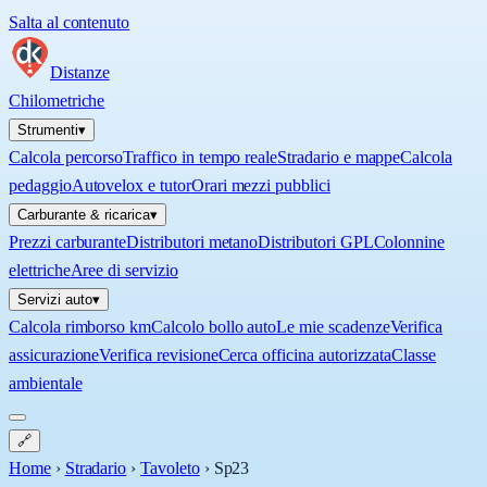
Salta al contenuto
Distanze
Chilometriche
Strumenti
▾
Calcola percorso
Traffico in tempo reale
Stradario e mappe
Calcola
pedaggio
Autovelox e tutor
Orari mezzi pubblici
Carburante & ricarica
▾
Prezzi carburante
Distributori metano
Distributori GPL
Colonnine
elettriche
Aree di servizio
Servizi auto
▾
Calcola rimborso km
Calcolo bollo auto
Le mie scadenze
Verifica
assicurazione
Verifica revisione
Cerca officina autorizzata
Classe
ambientale
🔗
Home
›
Stradario
›
Tavoleto
›
Sp23