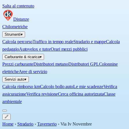
Salta al contenuto
Distanze
Chilometriche
Strumenti
▾
Calcola percorso
Traffico in tempo reale
Stradario e mappe
Calcola
pedaggio
Autovelox e tutor
Orari mezzi pubblici
Carburante & ricarica
▾
Prezzi carburante
Distributori metano
Distributori GPL
Colonnine
elettriche
Aree di servizio
Servizi auto
▾
Calcola rimborso km
Calcolo bollo auto
Le mie scadenze
Verifica
assicurazione
Verifica revisione
Cerca officina autorizzata
Classe
ambientale
🔗
Home
›
Stradario
›
Tavernerio
›
Via Iv Novembre