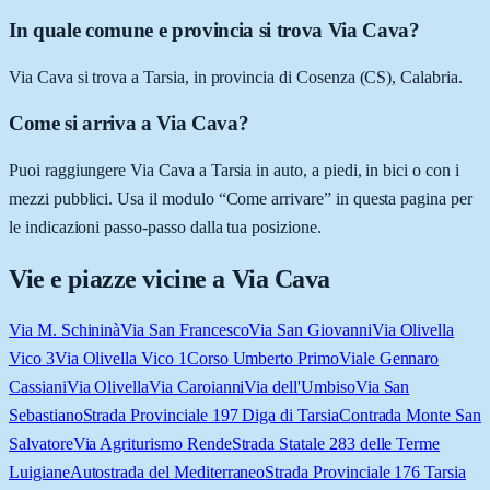
In quale comune e provincia si trova Via Cava?
Via Cava si trova a Tarsia, in provincia di Cosenza (CS), Calabria.
Come si arriva a Via Cava?
Puoi raggiungere Via Cava a Tarsia in auto, a piedi, in bici o con i
mezzi pubblici. Usa il modulo “Come arrivare” in questa pagina per
le indicazioni passo-passo dalla tua posizione.
Vie e piazze vicine a
Via Cava
Via M. Schininà
Via San Francesco
Via San Giovanni
Via Olivella
Vico 3
Via Olivella Vico 1
Corso Umberto Primo
Viale Gennaro
Cassiani
Via Olivella
Via Caroianni
Via dell'Umbiso
Via San
Sebastiano
Strada Provinciale 197 Diga di Tarsia
Contrada Monte San
Salvatore
Via Agriturismo Rende
Strada Statale 283 delle Terme
Luigiane
Autostrada del Mediterraneo
Strada Provinciale 176 Tarsia