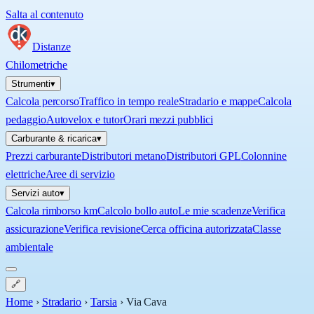
Salta al contenuto
Distanze
Chilometriche
Strumenti
▾
Calcola percorso
Traffico in tempo reale
Stradario e mappe
Calcola
pedaggio
Autovelox e tutor
Orari mezzi pubblici
Carburante & ricarica
▾
Prezzi carburante
Distributori metano
Distributori GPL
Colonnine
elettriche
Aree di servizio
Servizi auto
▾
Calcola rimborso km
Calcolo bollo auto
Le mie scadenze
Verifica
assicurazione
Verifica revisione
Cerca officina autorizzata
Classe
ambientale
🔗
Home
›
Stradario
›
Tarsia
›
Via Cava