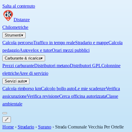
Salta al contenuto
Distanze
Chilometriche
Strumenti
▾
Calcola percorso
Traffico in tempo reale
Stradario e mappe
Calcola
pedaggio
Autovelox e tutor
Orari mezzi pubblici
Carburante & ricarica
▾
Prezzi carburante
Distributori metano
Distributori GPL
Colonnine
elettriche
Aree di servizio
Servizi auto
▾
Calcola rimborso km
Calcolo bollo auto
Le mie scadenze
Verifica
assicurazione
Verifica revisione
Cerca officina autorizzata
Classe
ambientale
🔗
Home
›
Stradario
›
Surano
›
Strada Comunale Vecchia Per Ortelle