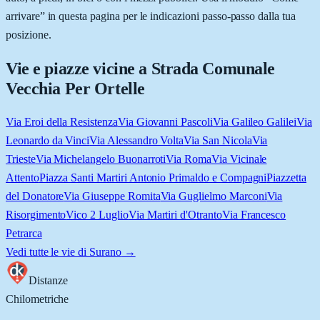
arrivare” in questa pagina per le indicazioni passo-passo dalla tua
posizione.
Vie e piazze vicine a
Strada Comunale
Vecchia Per Ortelle
Via Eroi della Resistenza
Via Giovanni Pascoli
Via Galileo Galilei
Via
Leonardo da Vinci
Via Alessandro Volta
Via San Nicola
Via
Trieste
Via Michelangelo Buonarroti
Via Roma
Via Vicinale
Attento
Piazza Santi Martiri Antonio Primaldo e Compagni
Piazzetta
del Donatore
Via Giuseppe Romita
Via Guglielmo Marconi
Via
Risorgimento
Vico 2 Luglio
Via Martiri d'Otranto
Via Francesco
Petrarca
Vedi tutte le vie di
Surano
→
Distanze
Chilometriche