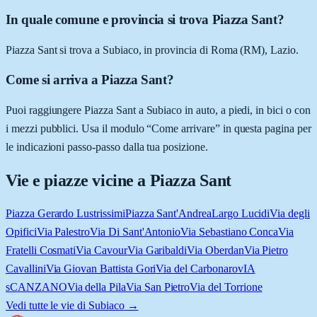
In quale comune e provincia si trova Piazza Sant?
Piazza Sant si trova a Subiaco, in provincia di Roma (RM), Lazio.
Come si arriva a Piazza Sant?
Puoi raggiungere Piazza Sant a Subiaco in auto, a piedi, in bici o con
i mezzi pubblici. Usa il modulo “Come arrivare” in questa pagina per
le indicazioni passo-passo dalla tua posizione.
Vie e piazze vicine a
Piazza Sant
Piazza Gerardo Lustrissimi
Piazza Sant'Andrea
Largo Lucidi
Via degli
Opifici
Via Palestro
Via Di Sant'Antonio
Via Sebastiano Conca
Via
Fratelli Cosmati
Via Cavour
Via Garibaldi
Via Oberdan
Via Pietro
Cavallini
Via Giovan Battista Gori
Via del Carbonaro
vIA
sCANZANO
Via della Pila
Via San Pietro
Via del Torrione
Vedi tutte le vie di
Subiaco
→