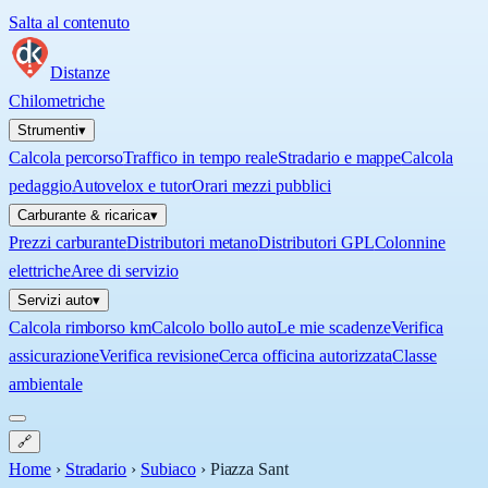
Salta al contenuto
Distanze
Chilometriche
Strumenti
▾
Calcola percorso
Traffico in tempo reale
Stradario e mappe
Calcola
pedaggio
Autovelox e tutor
Orari mezzi pubblici
Carburante & ricarica
▾
Prezzi carburante
Distributori metano
Distributori GPL
Colonnine
elettriche
Aree di servizio
Servizi auto
▾
Calcola rimborso km
Calcolo bollo auto
Le mie scadenze
Verifica
assicurazione
Verifica revisione
Cerca officina autorizzata
Classe
ambientale
🔗
Home
›
Stradario
›
Subiaco
›
Piazza Sant