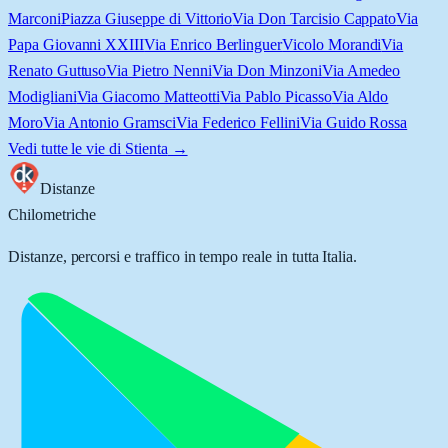
Marconi
Piazza Giuseppe di Vittorio
Via Don Tarcisio Cappato
Via
Papa Giovanni XXIII
Via Enrico Berlinguer
Vicolo Morandi
Via
Renato Guttuso
Via Pietro Nenni
Via Don Minzoni
Via Amedeo
Modigliani
Via Giacomo Matteotti
Via Pablo Picasso
Via Aldo
Moro
Via Antonio Gramsci
Via Federico Fellini
Via Guido Rossa
Vedi tutte le vie di
Stienta
→
Distanze
Chilometriche
Distanze, percorsi e traffico in tempo reale in tutta Italia.