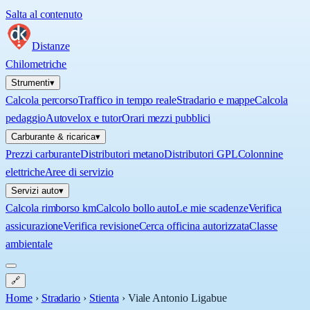
Salta al contenuto
Distanze
Chilometriche
Strumenti
▾
Calcola percorso
Traffico in tempo reale
Stradario e mappe
Calcola
pedaggio
Autovelox e tutor
Orari mezzi pubblici
Carburante & ricarica
▾
Prezzi carburante
Distributori metano
Distributori GPL
Colonnine
elettriche
Aree di servizio
Servizi auto
▾
Calcola rimborso km
Calcolo bollo auto
Le mie scadenze
Verifica
assicurazione
Verifica revisione
Cerca officina autorizzata
Classe
ambientale
🔗
Home
›
Stradario
›
Stienta
›
Viale Antonio Ligabue