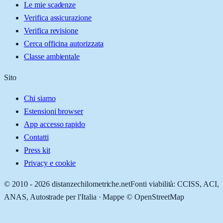
Le mie scadenze
Verifica assicurazione
Verifica revisione
Cerca officina autorizzata
Classe ambientale
Sito
Chi siamo
Estensioni browser
App accesso rapido
Contatti
Press kit
Privacy e cookie
© 2010 -
2026
distanzechilometriche.net
Fonti viabilità: CCISS, ACI,
ANAS, Autostrade per l'Italia · Mappe © OpenStreetMap