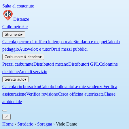
Salta al contenuto
Distanze
Chilometriche
Strumenti
▾
Calcola percorso
Traffico in tempo reale
Stradario e mappe
Calcola
pedaggio
Autovelox e tutor
Orari mezzi pubblici
Carburante & ricarica
▾
Prezzi carburante
Distributori metano
Distributori GPL
Colonnine
elettriche
Aree di servizio
Servizi auto
▾
Calcola rimborso km
Calcolo bollo auto
Le mie scadenze
Verifica
assicurazione
Verifica revisione
Cerca officina autorizzata
Classe
ambientale
🔗
Home
›
Stradario
›
Soragna
›
Viale Dante