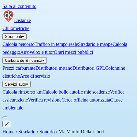
Salta al contenuto
Distanze
Chilometriche
Strumenti
▾
Calcola percorso
Traffico in tempo reale
Stradario e mappe
Calcola
pedaggio
Autovelox e tutor
Orari mezzi pubblici
Carburante & ricarica
▾
Prezzi carburante
Distributori metano
Distributori GPL
Colonnine
elettriche
Aree di servizio
Servizi auto
▾
Calcola rimborso km
Calcolo bollo auto
Le mie scadenze
Verifica
assicurazione
Verifica revisione
Cerca officina autorizzata
Classe
ambientale
🔗
Home
›
Stradario
›
Sondrio
›
Via Martiri Della Libert