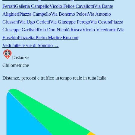
Ferrari
Galleria Campello
Vicolo Felice Cavallotti
Via Dante
Alighieri
Piazza Campello
Via Bonomo Pelosi
Via Antonio
Giussani
Via Ugo Cerletti
Via Giuseppe Perego
Via Cesura
Piazza
Giuseppe Garibaldi
Via Don Nicolò Rusca
Vicolo Vicedomini
Via
Eusebio
Piazzetta Pietro Martire Rusconi
Vedi tutte le vie di
Sondrio
→
Distanze
Chilometriche
Distanze, percorsi e traffico in tempo reale in tutta Italia.