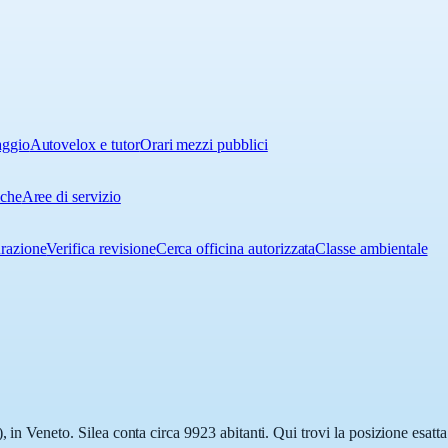
aggio
Autovelox e tutor
Orari mezzi pubblici
iche
Aree di servizio
urazione
Verifica revisione
Cerca officina autorizzata
Classe ambientale
, in Veneto. Silea conta circa 9923 abitanti. Qui trovi la posizione esat