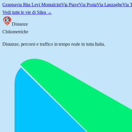
Grappa
via Rita Levi Montalcini
Via Piave
Via Posta
Via Lanzaghe
Via 
Vedi tutte le vie di
Silea
→
Distanze
Chilometriche
Distanze, percorsi e traffico in tempo reale in tutta Italia.