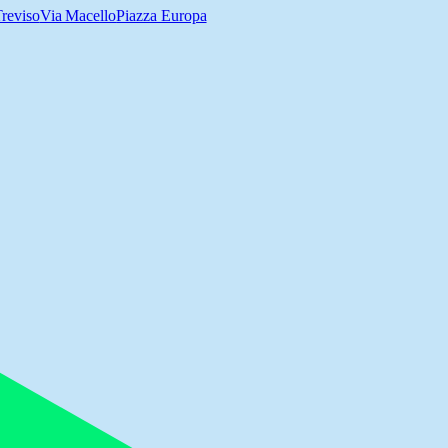
Treviso
Via Macello
Piazza Europa