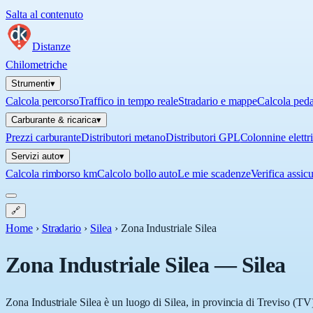
Salta al contenuto
Distanze
Chilometriche
Strumenti
▾
Calcola percorso
Traffico in tempo reale
Stradario e mappe
Calcola ped
Carburante & ricarica
▾
Prezzi carburante
Distributori metano
Distributori GPL
Colonnine elettr
Servizi auto
▾
Calcola rimborso km
Calcolo bollo auto
Le mie scadenze
Verifica assic
🔗
Home
›
Stradario
›
Silea
›
Zona Industriale Silea
Zona Industriale Silea
—
Silea
Zona Industriale Silea è un luogo di Silea, in provincia di Treviso (TV)