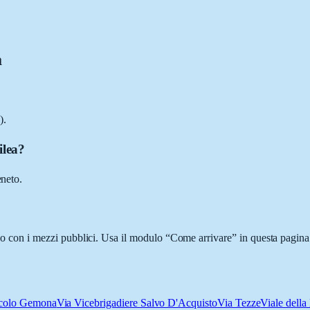
a
).
ilea?
eneto.
ci o con i mezzi pubblici. Usa il modulo “Come arrivare” in questa pagina
colo Gemona
Via Vicebrigadiere Salvo D'Acquisto
Via Tezze
Viale della