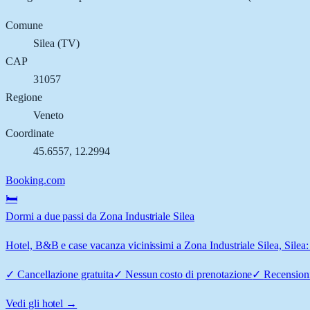
Comune
Silea
(
TV
)
CAP
31057
Regione
Veneto
Coordinate
45.6557
,
12.2994
Booking.com
🛏️
Dormi a due passi da Zona Industriale Silea
Hotel, B&B e case vacanza vicinissimi a Zona Industriale Silea, Silea: 
✓
Cancellazione gratuita
✓
Nessun costo di prenotazione
✓
Recensioni
Vedi gli hotel →