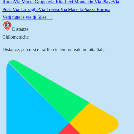
Roma
Via Monte Grappa
via Rita Levi Montalcini
Via Piave
Via
Posta
Via Lanzaghe
Via Treviso
Via Macello
Piazza Europa
Vedi tutte le vie di
Silea
→
Distanze
Chilometriche
Distanze, percorsi e traffico in tempo reale in tutta Italia.