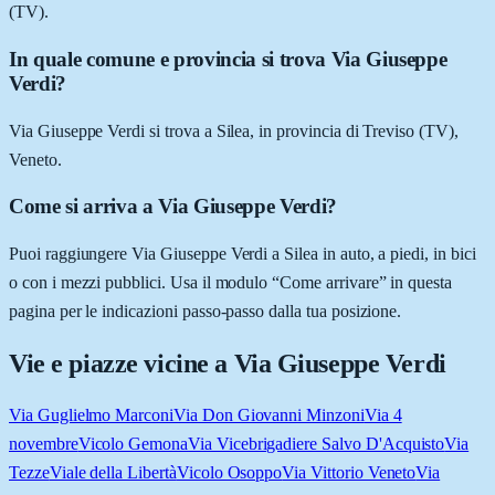
(TV).
In quale comune e provincia si trova Via Giuseppe
Verdi?
Via Giuseppe Verdi si trova a Silea, in provincia di Treviso (TV),
Veneto.
Come si arriva a Via Giuseppe Verdi?
Puoi raggiungere Via Giuseppe Verdi a Silea in auto, a piedi, in bici
o con i mezzi pubblici. Usa il modulo “Come arrivare” in questa
pagina per le indicazioni passo-passo dalla tua posizione.
Vie e piazze vicine a
Via Giuseppe Verdi
Via Guglielmo Marconi
Via Don Giovanni Minzoni
Via 4
novembre
Vicolo Gemona
Via Vicebrigadiere Salvo D'Acquisto
Via
Tezze
Viale della Libertà
Vicolo Osoppo
Via Vittorio Veneto
Via