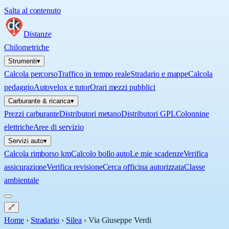
Salta al contenuto
Distanze
Chilometriche
Strumenti
▾
Calcola percorso
Traffico in tempo reale
Stradario e mappe
Calcola
pedaggio
Autovelox e tutor
Orari mezzi pubblici
Carburante & ricarica
▾
Prezzi carburante
Distributori metano
Distributori GPL
Colonnine
elettriche
Aree di servizio
Servizi auto
▾
Calcola rimborso km
Calcolo bollo auto
Le mie scadenze
Verifica
assicurazione
Verifica revisione
Cerca officina autorizzata
Classe
ambientale
🔗
Home
›
Stradario
›
Silea
›
Via Giuseppe Verdi