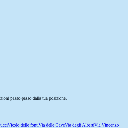
zioni passo-passo dalla tua posizione.
ucci
Vicolo delle fonti
Via delle Cave
Via degli Alberti
Via Vincenzo