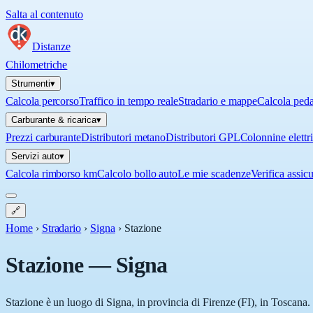
Salta al contenuto
Distanze
Chilometriche
Strumenti
▾
Calcola percorso
Traffico in tempo reale
Stradario e mappe
Calcola ped
Carburante & ricarica
▾
Prezzi carburante
Distributori metano
Distributori GPL
Colonnine elettr
Servizi auto
▾
Calcola rimborso km
Calcolo bollo auto
Le mie scadenze
Verifica assic
🔗
Home
›
Stradario
›
Signa
›
Stazione
Stazione
—
Signa
Stazione è un luogo di Signa, in provincia di Firenze (FI), in Toscana.