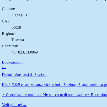
Comune
Signa
(
FI
)
CAP
50058
Regione
Toscana
Coordinate
43.7823
,
11.0969
Booking.com
🛏️
Dormi a due passi da Stazione
Hotel, B&B e case vacanza vicinissimi a Stazione, Signa: confronta pre
✓
Cancellazione gratuita
✓
Nessun costo di prenotazione
✓
Recensioni
Vedi gli hotel →