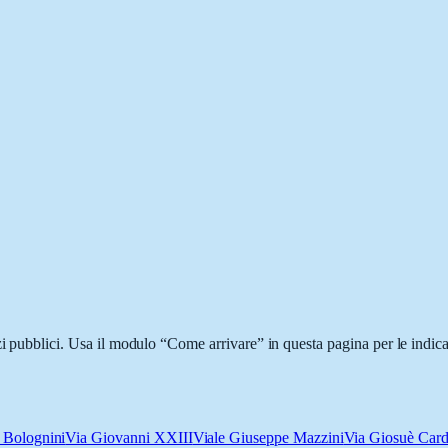
zi pubblici. Usa il modulo “Come arrivare” in questa pagina per le indica
a Bolognini
Via Giovanni XXIII
Viale Giuseppe Mazzini
Via Giosuè Card