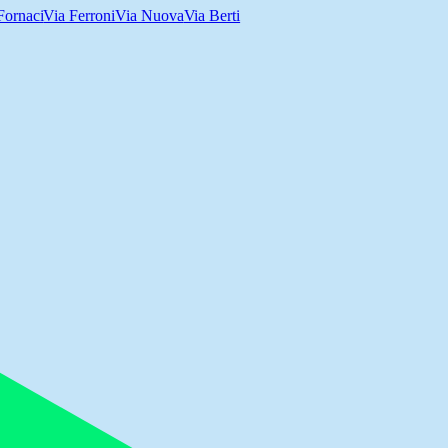
Fornaci
Via Ferroni
Via Nuova
Via Berti