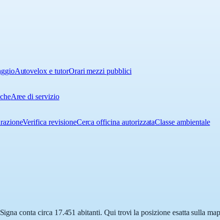
aggio
Autovelox e tutor
Orari mezzi pubblici
iche
Aree di servizio
urazione
Verifica revisione
Cerca officina autorizzata
Classe ambientale
 Signa conta circa 17.451 abitanti. Qui trovi la posizione esatta sulla ma