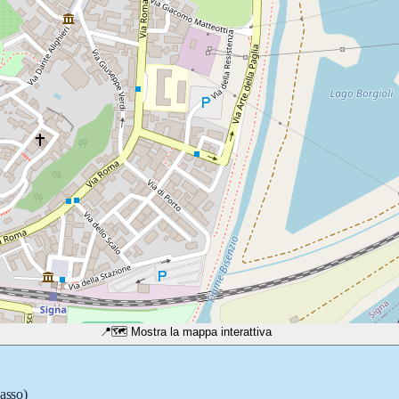
📍
🗺️ Mostra la mappa interattiva
passo)