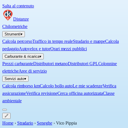
Salta al contenuto
Distanze
Chilometriche
Strumenti
▾
Calcola percorso
Traffico in tempo reale
Stradario e mappe
Calcola
pedaggio
Autovelox e tutor
Orari mezzi pubblici
Carburante & ricarica
▾
Prezzi carburante
Distributori metano
Distributori GPL
Colonnine
elettriche
Aree di servizio
Servizi auto
▾
Calcola rimborso km
Calcolo bollo auto
Le mie scadenze
Verifica
assicurazione
Verifica revisione
Cerca officina autorizzata
Classe
ambientale
🔗
Home
›
Stradario
›
Seneghe
›
Vico Pippia