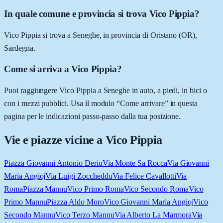
In quale comune e provincia si trova Vico Pippia?
Vico Pippia si trova a Seneghe, in provincia di Oristano (OR),
Sardegna.
Come si arriva a Vico Pippia?
Puoi raggiungere Vico Pippia a Seneghe in auto, a piedi, in bici o
con i mezzi pubblici. Usa il modulo “Come arrivare” in questa
pagina per le indicazioni passo-passo dalla tua posizione.
Vie e piazze vicine a
Vico Pippia
Piazza Giovanni Antonio Deriu
Via Monte Sa Rocca
Via Giovanni
Maria Angioj
Via Luigi Zoccheddu
Via Felice Cavallotti
Via
Roma
Piazza Mannu
Vico Primo Roma
Vico Secondo Roma
Vico
Primo Mannu
Piazza Aldo Moro
Vico Giovanni Maria Angioj
Vico
Secondo Mannu
Vico Terzo Mannu
Via Alberto La Marmora
Via