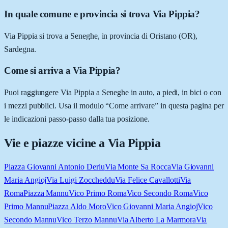
In quale comune e provincia si trova Via Pippia?
Via Pippia si trova a Seneghe, in provincia di Oristano (OR),
Sardegna.
Come si arriva a Via Pippia?
Puoi raggiungere Via Pippia a Seneghe in auto, a piedi, in bici o con
i mezzi pubblici. Usa il modulo “Come arrivare” in questa pagina per
le indicazioni passo-passo dalla tua posizione.
Vie e piazze vicine a
Via Pippia
Piazza Giovanni Antonio Deriu
Via Monte Sa Rocca
Via Giovanni
Maria Angioj
Via Luigi Zoccheddu
Via Felice Cavallotti
Via
Roma
Piazza Mannu
Vico Primo Roma
Vico Secondo Roma
Vico
Primo Mannu
Piazza Aldo Moro
Vico Giovanni Maria Angioj
Vico
Secondo Mannu
Vico Terzo Mannu
Via Alberto La Marmora
Via