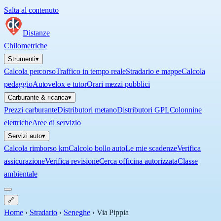
Salta al contenuto
Distanze
Chilometriche
Strumenti
▾
Calcola percorso
Traffico in tempo reale
Stradario e mappe
Calcola
pedaggio
Autovelox e tutor
Orari mezzi pubblici
Carburante & ricarica
▾
Prezzi carburante
Distributori metano
Distributori GPL
Colonnine
elettriche
Aree di servizio
Servizi auto
▾
Calcola rimborso km
Calcolo bollo auto
Le mie scadenze
Verifica
assicurazione
Verifica revisione
Cerca officina autorizzata
Classe
ambientale
🔗
Home
›
Stradario
›
Seneghe
›
Via Pippia