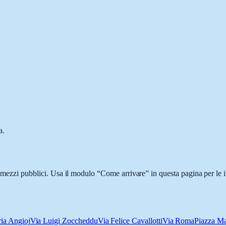
a.
i mezzi pubblici. Usa il modulo “Come arrivare” in questa pagina per le 
ia Angioj
Via Luigi Zoccheddu
Via Felice Cavallotti
Via Roma
Piazza M