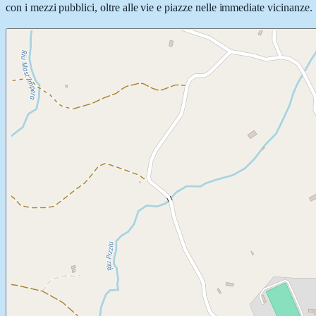
con i mezzi pubblici, oltre alle vie e piazze nelle immediate vicinanze.