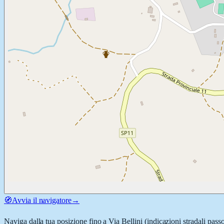
🧭
Avvia il navigatore
→
Naviga dalla tua posizione fino a
Via Bellini
(indicazioni stradali pass