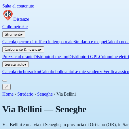
Salta al contenuto
Distanze
Chilometriche
Strumenti
▾
Calcola percorso
Traffico in tempo reale
Stradario e mappe
Calcola ped
Carburante & ricarica
▾
Prezzi carburante
Distributori metano
Distributori GPL
Colonnine elettr
Servizi auto
▾
Calcola rimborso km
Calcolo bollo auto
Le mie scadenze
Verifica assic
🔗
Home
›
Stradario
›
Seneghe
›
Via Bellini
Via Bellini
—
Seneghe
Via Bellini è una via di Seneghe, in provincia di Oristano (OR), in Sard