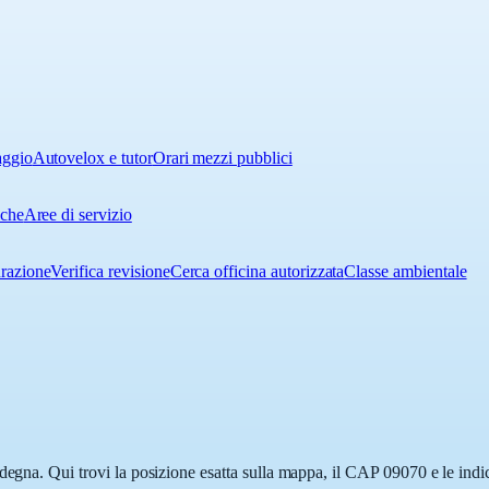
aggio
Autovelox e tutor
Orari mezzi pubblici
iche
Aree di servizio
urazione
Verifica revisione
Cerca officina autorizzata
Classe ambientale
egna. Qui trovi la posizione esatta sulla mappa, il CAP 09070 e le indicaz