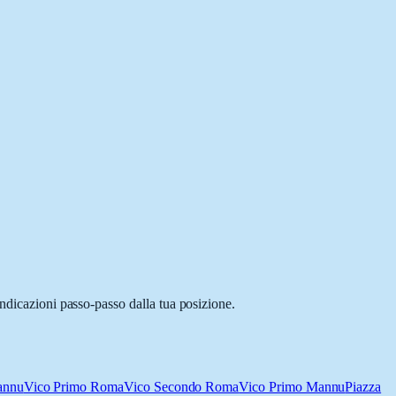
indicazioni passo-passo dalla tua posizione.
annu
Vico Primo Roma
Vico Secondo Roma
Vico Primo Mannu
Piazza