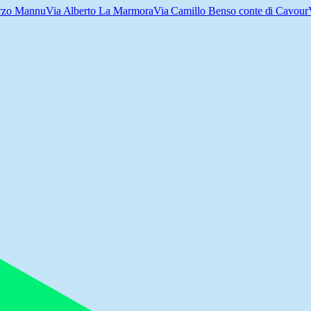
rzo Mannu
Via Alberto La Marmora
Via Camillo Benso conte di Cavour