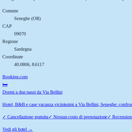
Comune
Seneghe
(
OR
)
CAP
09070
Regione
Sardegna
Coordinate
40.0806
,
8.6117
Booking.com
🛏️
Dormi a due passi da Via Bellini
Hotel, B&B e case vacanza vicinissimi a Via Bellini, Seneghe: confront
✓
Cancellazione gratuita
✓
Nessun costo di prenotazione
✓
Recensioni
Vedi gli hotel →