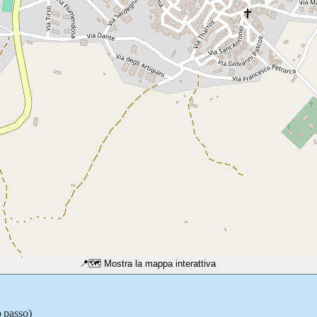
📍
🗺️ Mostra la mappa interattiva
o passo)