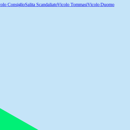
colo Consiglio
Salita Scandaliato
Vicolo Tommasi
Vicolo Duomo