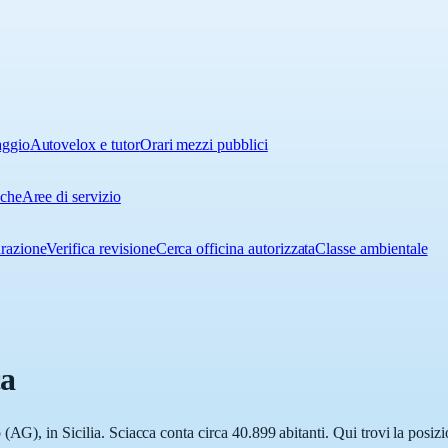
aggio
Autovelox e tutor
Orari mezzi pubblici
iche
Aree di servizio
urazione
Verifica revisione
Cerca officina autorizzata
Classe ambientale
ca
(AG), in Sicilia. Sciacca conta circa 40.899 abitanti. Qui trovi la posizi