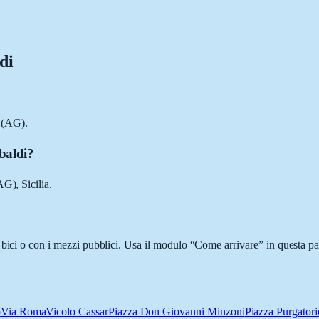
di
 (AG).
baldi?
G), Sicilia.
 bici o con i mezzi pubblici. Usa il modulo “Come arrivare” in questa pag
o
Via Roma
Vicolo Cassar
Piazza Don Giovanni Minzoni
Piazza Purgatori