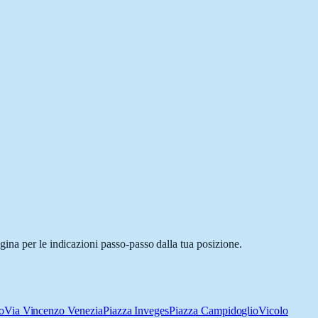
ina per le indicazioni passo-passo dalla tua posizione.
o
Via Vincenzo Venezia
Piazza Inveges
Piazza Campidoglio
Vicolo