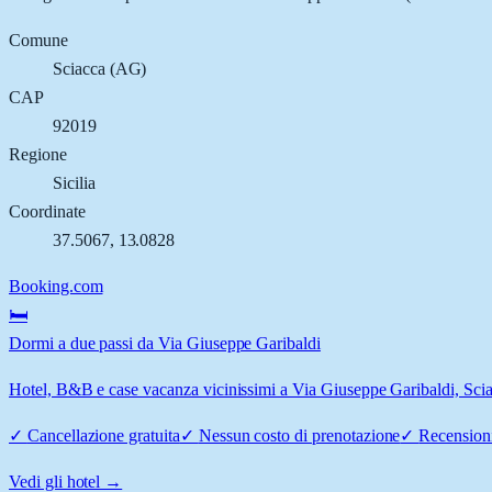
Comune
Sciacca
(
AG
)
CAP
92019
Regione
Sicilia
Coordinate
37.5067
,
13.0828
Booking.com
🛏️
Dormi a due passi da Via Giuseppe Garibaldi
Hotel, B&B e case vacanza vicinissimi a Via Giuseppe Garibaldi, Sciacc
✓
Cancellazione gratuita
✓
Nessun costo di prenotazione
✓
Recensioni
Vedi gli hotel →