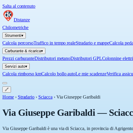
Salta al contenuto
Distanze
Chilometriche
Strumenti
▾
Calcola percorso
Traffico in tempo reale
Stradario e mappe
Calcola ped
Carburante & ricarica
▾
Prezzi carburante
Distributori metano
Distributori GPL
Colonnine elettr
Servizi auto
▾
Calcola rimborso km
Calcolo bollo auto
Le mie scadenze
Verifica assic
🔗
Home
›
Stradario
›
Sciacca
›
Via Giuseppe Garibaldi
Via Giuseppe Garibaldi
—
Sciac
Via Giuseppe Garibaldi è una via di Sciacca, in provincia di Agrigento 