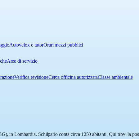
aggio
Autovelox e tutor
Orari mezzi pubblici
iche
Aree di servizio
urazione
Verifica revisione
Cerca officina autorizzata
Classe ambientale
G), in Lombardia. Schilpario conta circa 1250 abitanti. Qui trovi la pos