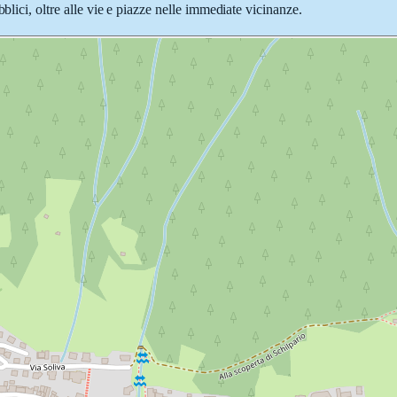
blici, oltre alle vie e piazze nelle immediate vicinanze.