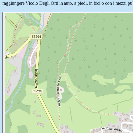
raggiungere Vicolo Degli Orti in auto, a piedi, in bici o con i mezzi pub