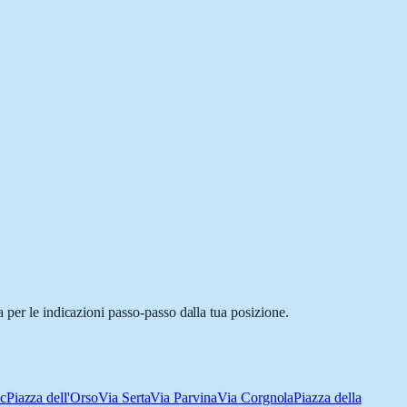
 per le indicazioni passo-passo dalla tua posizione.
sc
Piazza dell'Orso
Via Serta
Via Parvina
Via Corgnola
Piazza della