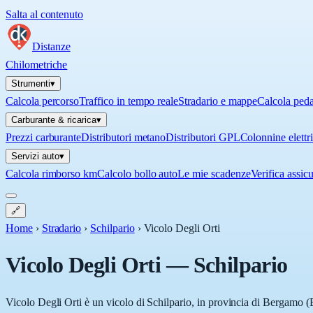
Salta al contenuto
Distanze
Chilometriche
Strumenti
▾
Calcola percorso
Traffico in tempo reale
Stradario e mappe
Calcola ped
Carburante & ricarica
▾
Prezzi carburante
Distributori metano
Distributori GPL
Colonnine elettr
Servizi auto
▾
Calcola rimborso km
Calcolo bollo auto
Le mie scadenze
Verifica assic
🔗
Home
›
Stradario
›
Schilpario
›
Vicolo Degli Orti
Vicolo Degli Orti
—
Schilpario
Vicolo Degli Orti è un vicolo di Schilpario, in provincia di Bergamo (B