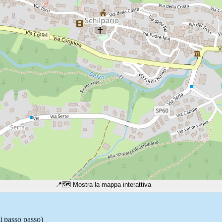
📍
🗺️ Mostra la mappa interattiva
li passo passo)