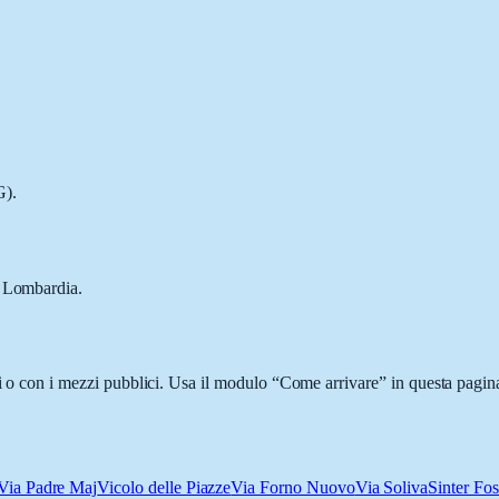
G).
, Lombardia.
ci o con i mezzi pubblici. Usa il modulo “Come arrivare” in questa pagina
Via Padre Maj
Vicolo delle Piazze
Via Forno Nuovo
Via Soliva
Sinter Fo