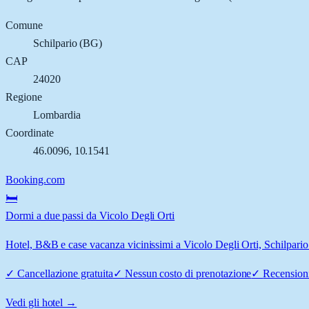
Comune
Schilpario
(
BG
)
CAP
24020
Regione
Lombardia
Coordinate
46.0096
,
10.1541
Booking.com
🛏️
Dormi a due passi da Vicolo Degli Orti
Hotel, B&B e case vacanza vicinissimi a Vicolo Degli Orti, Schilpario:
✓
Cancellazione gratuita
✓
Nessun costo di prenotazione
✓
Recensioni
Vedi gli hotel →