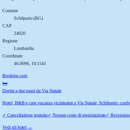
Comune
Schilpario
(
BG
)
CAP
24020
Regione
Lombardia
Coordinate
46.0096
,
10.1541
Booking.com
🛏️
Dormi a due passi da Via Statale
Hotel, B&B e case vacanza vicinissimi a Via Statale, Schilpario: confro
✓
Cancellazione gratuita
✓
Nessun costo di prenotazione
✓
Recensioni
Vedi gli hotel →