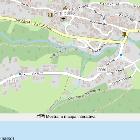
📍
🗺️ Mostra la mappa interattiva
o passo)