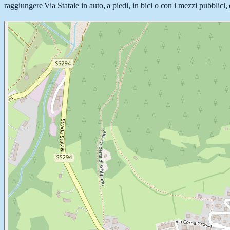
raggiungere Via Statale in auto, a piedi, in bici o con i mezzi pubblici,