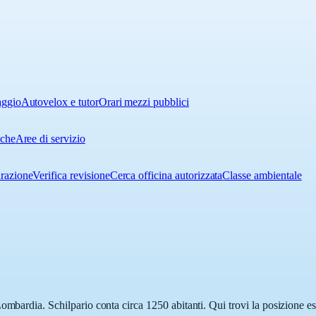
aggio
Autovelox e tutor
Orari mezzi pubblici
iche
Aree di servizio
urazione
Verifica revisione
Cerca officina autorizzata
Classe ambientale
ombardia. Schilpario conta circa 1250 abitanti. Qui trovi la posizione es