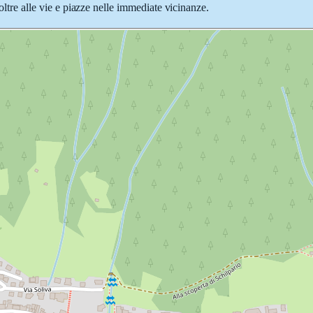
 oltre alle vie e piazze nelle immediate vicinanze.