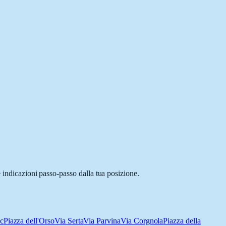
e indicazioni passo-passo dalla tua posizione.
sc
Piazza dell'Orso
Via Serta
Via Parvina
Via Corgnola
Piazza della