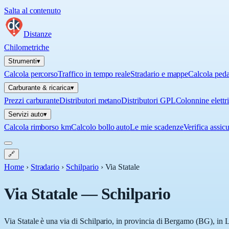
Salta al contenuto
Distanze
Chilometriche
Strumenti
▾
Calcola percorso
Traffico in tempo reale
Stradario e mappe
Calcola ped
Carburante & ricarica
▾
Prezzi carburante
Distributori metano
Distributori GPL
Colonnine elettr
Servizi auto
▾
Calcola rimborso km
Calcolo bollo auto
Le mie scadenze
Verifica assic
🔗
Home
›
Stradario
›
Schilpario
›
Via Statale
Via Statale
—
Schilpario
Via Statale è una via di Schilpario, in provincia di Bergamo (BG), in L