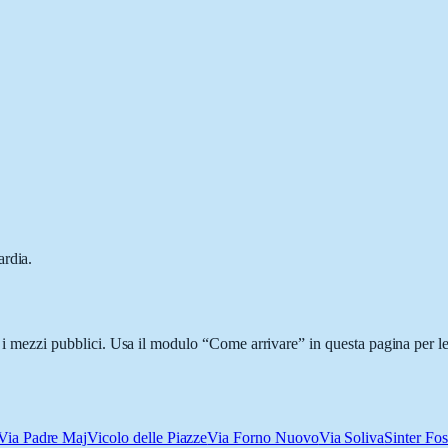
ardia.
on i mezzi pubblici. Usa il modulo “Come arrivare” in questa pagina per l
Via Padre Maj
Vicolo delle Piazze
Via Forno Nuovo
Via Soliva
Sinter Fo