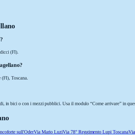
llano
i?
icci (FI).
Magellano?
 (FI), Toscana.
, in bici o con i mezzi pubblici. Usa il modulo “Come arrivare” in quest
ano
ncoforte sull'Oder
Via Mario Luzi
Via 78° Reggimento Lupi Toscana
Via