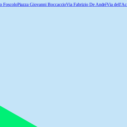
o Foscolo
Piazza Giovanni Boccaccio
Via Fabrizio De André
Via dell'Ac