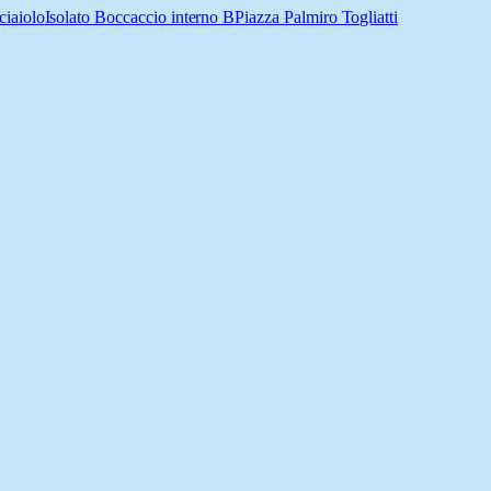
ciaiolo
Isolato Boccaccio interno B
Piazza Palmiro Togliatti