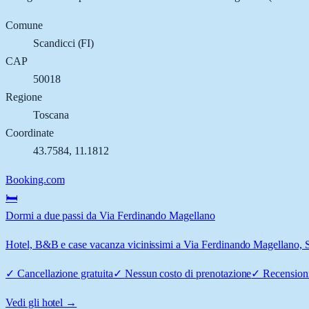
Comune
Scandicci
(
FI
)
CAP
50018
Regione
Toscana
Coordinate
43.7584
,
11.1812
Booking.com
🛏️
Dormi a due passi da Via Ferdinando Magellano
Hotel, B&B e case vacanza vicinissimi a Via Ferdinando Magellano, Sca
✓
Cancellazione gratuita
✓
Nessun costo di prenotazione
✓
Recensioni
Vedi gli hotel →