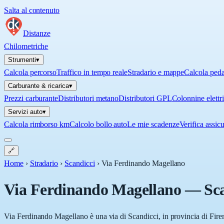
Salta al contenuto
Distanze
Chilometriche
Strumenti
▾
Calcola percorso
Traffico in tempo reale
Stradario e mappe
Calcola ped
Carburante & ricarica
▾
Prezzi carburante
Distributori metano
Distributori GPL
Colonnine elettr
Servizi auto
▾
Calcola rimborso km
Calcolo bollo auto
Le mie scadenze
Verifica assic
🔗
Home
›
Stradario
›
Scandicci
›
Via Ferdinando Magellano
Via Ferdinando Magellano
—
Sc
Via Ferdinando Magellano è una via di Scandicci, in provincia di Firenz