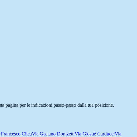
a pagina per le indicazioni passo-passo dalla tua posizione.
 Francesco Cilea
Via Gaetano Donizetti
Via Giosuè Carducci
Via