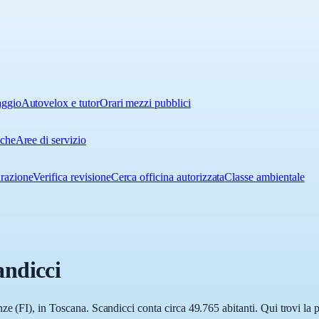
aggio
Autovelox e tutor
Orari mezzi pubblici
iche
Aree di servizio
urazione
Verifica revisione
Cerca officina autorizzata
Classe ambientale
andicci
e (FI), in Toscana. Scandicci conta circa 49.765 abitanti. Qui trovi la p