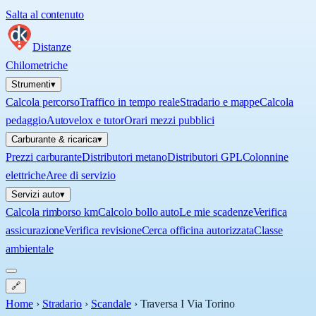
Salta al contenuto
Distanze
Chilometriche
Strumenti
▾
Calcola percorso
Traffico in tempo reale
Stradario e mappe
Calcola
pedaggio
Autovelox e tutor
Orari mezzi pubblici
Carburante & ricarica
▾
Prezzi carburante
Distributori metano
Distributori GPL
Colonnine
elettriche
Aree di servizio
Servizi auto
▾
Calcola rimborso km
Calcolo bollo auto
Le mie scadenze
Verifica
assicurazione
Verifica revisione
Cerca officina autorizzata
Classe
ambientale
🔗
Home
›
Stradario
›
Scandale
›
Traversa I Via Torino