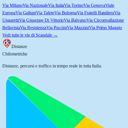
Via Milano
Via Nazionale
Via Italia
Via Torino
Via Genova
Viale
Europa
Via Gallupi
Via Talete
Via Bologna
Via Fratelli Bandiera
Via
Ungaretti
Via Giuseppe Di Vittorio
Via Balvano
Via Circonvallazione
Bellavista
Via Resistenza
Via Puccini
Via Mazzini
Via Primo Maggio
Vedi tutte le vie di
Scandale
→
Distanze
Chilometriche
Distanze, percorsi e traffico in tempo reale in tutta Italia.