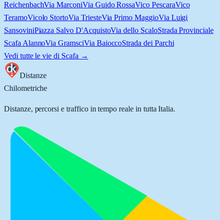
Reichenbach
Via Marconi
Via Guido Rossa
Vico Pescara
Vico
Teramo
Vicolo Storto
Via Trieste
Via Primo Maggio
Via Luigi
Sansovini
Piazza Salvo D'Acquisto
Via dello Scalo
Strada Provinciale
Scafa Alanno
Via Gramsci
Via Baiocco
Strada dei Parchi
Vedi tutte le vie di
Scafa
→
Distanze
Chilometriche
Distanze, percorsi e traffico in tempo reale in tutta Italia.