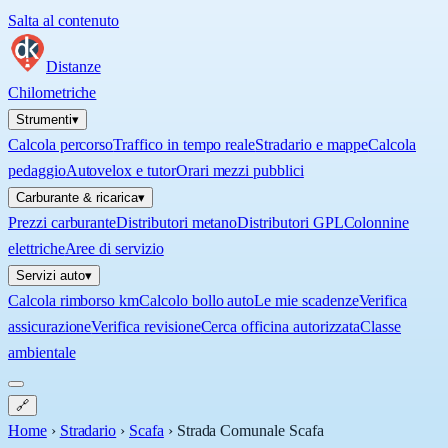
Salta al contenuto
Distanze
Chilometriche
Strumenti
▾
Calcola percorso
Traffico in tempo reale
Stradario e mappe
Calcola
pedaggio
Autovelox e tutor
Orari mezzi pubblici
Carburante & ricarica
▾
Prezzi carburante
Distributori metano
Distributori GPL
Colonnine
elettriche
Aree di servizio
Servizi auto
▾
Calcola rimborso km
Calcolo bollo auto
Le mie scadenze
Verifica
assicurazione
Verifica revisione
Cerca officina autorizzata
Classe
ambientale
🔗
Home
›
Stradario
›
Scafa
›
Strada Comunale Scafa