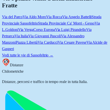
Fratte
Via del Parco
Via Aldo Moro
Via Rocca
Via Angelo Battelli
Strada
Provinciale Sassofeltrio
Strada Provinciale Ca' Morri - Gesso
Via
L.Goldoni
Via Verga
Corso Europa
Via Luigi Pirandello
Via
Petrarca
Via Italia
Via Giovanni Pascoli
Via Alessandro
Manzoni
Piazza Libertà
Via Carducci
Via Cesare Pavese
Via Alcide de
Gasperi
Vedi tutte le vie di
Sassofeltrio
→
Distanze
Chilometriche
Distanze, percorsi e traffico in tempo reale in tutta Italia.