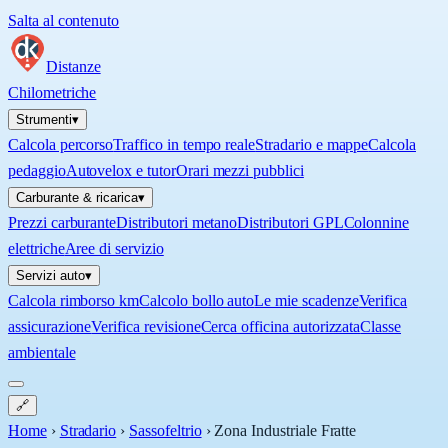
Salta al contenuto
Distanze
Chilometriche
Strumenti
▾
Calcola percorso
Traffico in tempo reale
Stradario e mappe
Calcola
pedaggio
Autovelox e tutor
Orari mezzi pubblici
Carburante & ricarica
▾
Prezzi carburante
Distributori metano
Distributori GPL
Colonnine
elettriche
Aree di servizio
Servizi auto
▾
Calcola rimborso km
Calcolo bollo auto
Le mie scadenze
Verifica
assicurazione
Verifica revisione
Cerca officina autorizzata
Classe
ambientale
🔗
Home
›
Stradario
›
Sassofeltrio
›
Zona Industriale Fratte