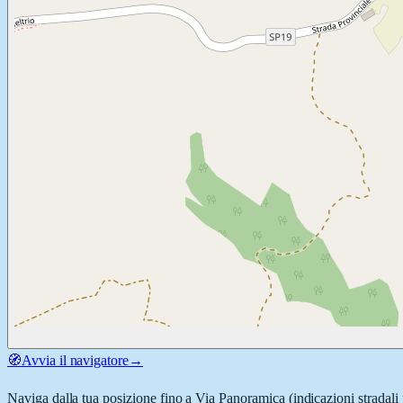
🧭
Avvia il navigatore
→
Naviga dalla tua posizione fino a
Via Panoramica
(indicazioni stradali