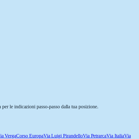
 per le indicazioni passo-passo dalla tua posizione.
ia Verga
Corso Europa
Via Luigi Pirandello
Via Petrarca
Via Italia
Via