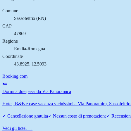
Comune
Sassofeltrio
(
RN
)
CAP
47869
Regione
Emilia-Romagna
Coordinate
43.8925
,
12.5093
Booking.com
🛏️
Dormi a due passi da Via Panoramica
Hotel, B&B e case vacanza vicinissimi a Via Panoramica, Sassofeltrio: 
✓
Cancellazione gratuita
✓
Nessun costo di prenotazione
✓
Recensioni
Vedi gli hotel →