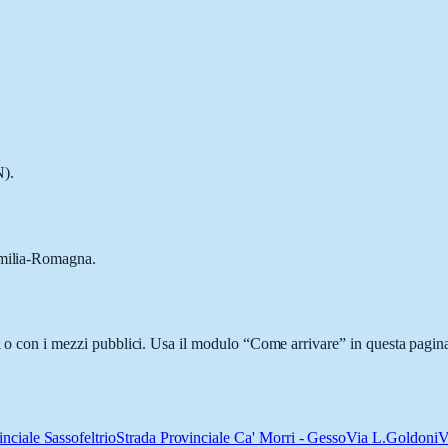
N).
 Emilia-Romagna.
i o con i mezzi pubblici. Usa il modulo “Come arrivare” in questa pagina
nciale Sassofeltrio
Strada Provinciale Ca' Morri - Gesso
Via L.Goldoni
V