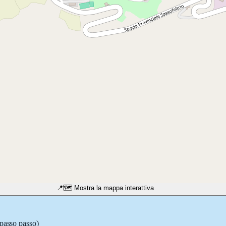
📍
🗺️ Mostra la mappa interattiva
 passo passo)