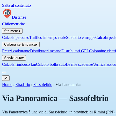
Salta al contenuto
Distanze
Chilometriche
Strumenti
▾
Calcola percorso
Traffico in tempo reale
Stradario e mappe
Calcola ped
Carburante & ricarica
▾
Prezzi carburante
Distributori metano
Distributori GPL
Colonnine elettr
Servizi auto
▾
Calcola rimborso km
Calcolo bollo auto
Le mie scadenze
Verifica assic
🔗
Home
›
Stradario
›
Sassofeltrio
›
Via Panoramica
Via Panoramica
—
Sassofeltrio
Via Panoramica è una via di Sassofeltrio, in provincia di Rimini (RN),