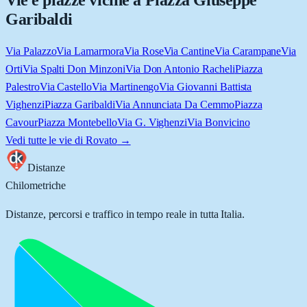
Vie e piazze vicine a
Piazza Giuseppe
Garibaldi
Via Palazzo
Via Lamarmora
Via Rose
Via Cantine
Via Carampane
Via
Orti
Via Spalti Don Minzoni
Via Don Antonio Racheli
Piazza
Palestro
Via Castello
Via Martinengo
Via Giovanni Battista
Vighenzi
Piazza Garibaldi
Via Annunciata Da Cemmo
Piazza
Cavour
Piazza Montebello
Via G. Vighenzi
Via Bonvicino
Vedi tutte le vie di
Rovato
→
Distanze
Chilometriche
Distanze, percorsi e traffico in tempo reale in tutta Italia.