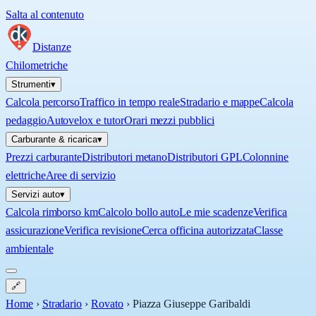
Salta al contenuto
Distanze
Chilometriche
Strumenti
▾
Calcola percorso
Traffico in tempo reale
Stradario e mappe
Calcola
pedaggio
Autovelox e tutor
Orari mezzi pubblici
Carburante & ricarica
▾
Prezzi carburante
Distributori metano
Distributori GPL
Colonnine
elettriche
Aree di servizio
Servizi auto
▾
Calcola rimborso km
Calcolo bollo auto
Le mie scadenze
Verifica
assicurazione
Verifica revisione
Cerca officina autorizzata
Classe
ambientale
🔗
Home
›
Stradario
›
Rovato
›
Piazza Giuseppe Garibaldi