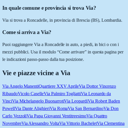
In quale comune e provincia si trova Via?
Via si trova a Roncadelle, in provincia di Brescia (BS), Lombardia.
Come si arriva a Via?
Puoi raggiungere Via a Roncadelle in auto, a piedi, in bici o con i
mezzi pubblici. Usa il modulo “Come arrivare” in questa pagina per
le indicazioni passo-passo dalla tua posizione.
Vie e piazze vicine a
Via
Via Angelo Manenti
Quartiere XXV Aprile
Via Dottor Vincenzo
Ribaudo
Vicolo Caselle
Via Palmiro Togliatti
Via Leonardo da
Vinci
Via Michelangelo Buonarroti
Via Leopardi
Via Robert Baden
Powell
Via Dante Alighieri
Via Roma
Via San Bernardino
Via Don
Carlo Vezzoli
Via Papa Giovanni Ventitreesimo
Via Quattro
Novembre
Via Alessandro Volta
Via Vittorio Bachelet
Via Clementina