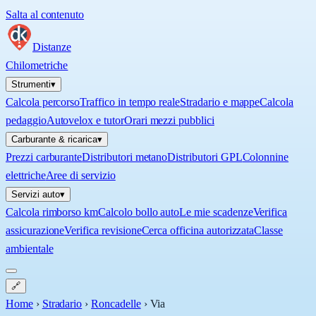
Salta al contenuto
Distanze
Chilometriche
Strumenti
▾
Calcola percorso
Traffico in tempo reale
Stradario e mappe
Calcola
pedaggio
Autovelox e tutor
Orari mezzi pubblici
Carburante & ricarica
▾
Prezzi carburante
Distributori metano
Distributori GPL
Colonnine
elettriche
Aree di servizio
Servizi auto
▾
Calcola rimborso km
Calcolo bollo auto
Le mie scadenze
Verifica
assicurazione
Verifica revisione
Cerca officina autorizzata
Classe
ambientale
🔗
Home
›
Stradario
›
Roncadelle
›
Via