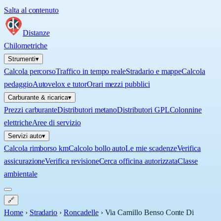
Salta al contenuto
Distanze
Chilometriche
Strumenti
▾
Calcola percorso
Traffico in tempo reale
Stradario e mappe
Calcola
pedaggio
Autovelox e tutor
Orari mezzi pubblici
Carburante & ricarica
▾
Prezzi carburante
Distributori metano
Distributori GPL
Colonnine
elettriche
Aree di servizio
Servizi auto
▾
Calcola rimborso km
Calcolo bollo auto
Le mie scadenze
Verifica
assicurazione
Verifica revisione
Cerca officina autorizzata
Classe
ambientale
🔗
Home
›
Stradario
›
Roncadelle
›
Via Camillo Benso Conte Di