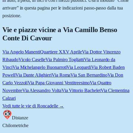
in auto, a piedi, in bici o con i mezzi pubblici. Usa il modulo “Come
arrivare” in questa pagina per le indicazioni passo-passo dalla tua
posizione.
Vie e piazze vicine a
Via Camillo Benso
Conte Di Cavour
Via Angelo Manenti
Quartiere XXV Aprile
Via Dottor Vincenzo
Ribaudo
Vicolo Caselle
Via Palmiro Togliatti
Via Leonardo da
Vinci
Via Michelangelo Buonarroti
Via Leopardi
Via Robert Baden
Powell
Via Dante Alighieri
Via Roma
Via San Bernardino
Via Don
Carlo Vezzoli
Via Papa Giovanni Ventitreesimo
Via Quattro
Novembre
Via Alessandro Volta
Via Vittorio Bachelet
Via Clementina
Calzari
Vedi tutte le vie di
Roncadelle
→
Distanze
Chilometriche