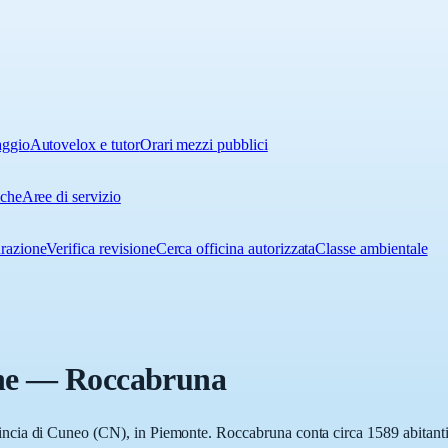
aggio
Autovelox e tutor
Orari mezzi pubblici
iche
Aree di servizio
urazione
Verifica revisione
Cerca officina autorizzata
Classe ambientale
ne
—
Roccabruna
cia di Cuneo (CN), in Piemonte. Roccabruna conta circa 1589 abitanti. 