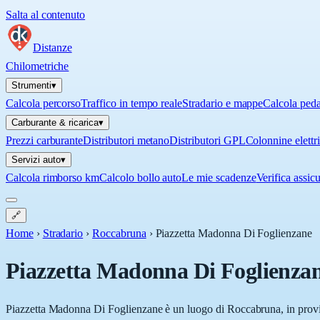
Salta al contenuto
Distanze
Chilometriche
Strumenti
▾
Calcola percorso
Traffico in tempo reale
Stradario e mappe
Calcola ped
Carburante & ricarica
▾
Prezzi carburante
Distributori metano
Distributori GPL
Colonnine elettr
Servizi auto
▾
Calcola rimborso km
Calcolo bollo auto
Le mie scadenze
Verifica assic
🔗
Home
›
Stradario
›
Roccabruna
›
Piazzetta Madonna Di Foglienzane
Piazzetta Madonna Di Foglienza
Piazzetta Madonna Di Foglienzane è un luogo di Roccabruna, in provin