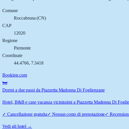
Comune
Roccabruna
(
CN
)
CAP
12020
Regione
Piemonte
Coordinate
44.4766
,
7.3418
Booking.com
🛏️
Dormi a due passi da Piazzetta Madonna Di Foglienzane
Hotel, B&B e case vacanza vicinissimi a Piazzetta Madonna Di Foglien
✓
Cancellazione gratuita
✓
Nessun costo di prenotazione
✓
Recensioni
Vedi gli hotel →