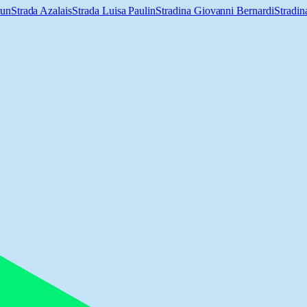
run
Strada Azalais
Strada Luisa Paulin
Stradina Giovanni Bernardi
Stradin