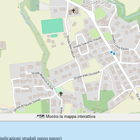
📍
🗺️ Mostra la mappa interattiva
indicazioni stradali passo passo)