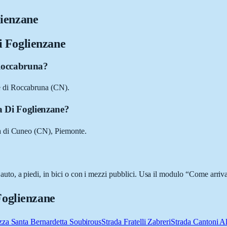
ienzane
 Foglienzane
 Roccabruna?
e di Roccabruna (CN).
a Di Foglienzane?
a di Cuneo (CN), Piemonte.
o, a piedi, in bici o con i mezzi pubblici. Usa il modulo “Come arrivare
Foglienzane
zza Santa Bernardetta Soubirous
Strada Fratelli Zabreri
Strada Cantoni Al