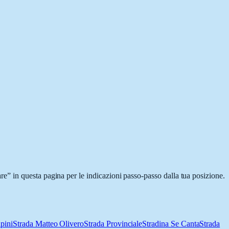
” in questa pagina per le indicazioni passo-passo dalla tua posizione.
pini
Strada Matteo Olivero
Strada Provinciale
Stradina Se Canta
Strada