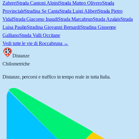
Zabreri
Strada Cantoni Alpini
Strada Matteo Olivero
Strada
Provinciale
Stradina Se Canta
Strada Luigi Alibert
Strada Pietro
Vidal
Strada Giacomo Inaudi
Strada Marcabrun
Strada Azalais
Strada
Luisa Paulin
Stradina Giovanni Bernardi
Stradina Giuseppe
Galliano
Strada Valli Occitane
Vedi tutte le vie di
Roccabruna
→
Distanze
Chilometriche
Distanze, percorsi e traffico in tempo reale in tutta Italia.