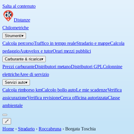
Salta al contenuto
Distanze
Chilometriche
Strumenti
▾
Calcola percorso
Traffico in tempo reale
Stradario e mappe
Calcola
pedaggio
Autovelox e tutor
Orari mezzi pubblici
Carburante & ricarica
▾
Prezzi carburante
Distributori metano
Distributori GPL
Colonnine
elettriche
Aree di servizio
Servizi auto
▾
Calcola rimborso km
Calcolo bollo auto
Le mie scadenze
Verifica
assicurazione
Verifica revisione
Cerca officina autorizzata
Classe
ambientale
🔗
Home
›
Stradario
›
Roccabruna
›
Borgata Toschia