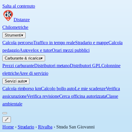
Salta al contenuto
Distanze
Chilometriche
Strumenti
▾
Calcola percorso
Traffico in tempo reale
Stradario e mappe
Calcola
pedaggio
Autovelox e tutor
Orari mezzi pubblici
Carburante & ricarica
▾
Prezzi carburante
Distributori metano
Distributori GPL
Colonnine
elettriche
Aree di servizio
Servizi auto
▾
Calcola rimborso km
Calcolo bollo auto
Le mie scadenze
Verifica
assicurazione
Verifica revisione
Cerca officina autorizzata
Classe
ambientale
🔗
Home
›
Stradario
›
Rivalba
›
Strada San Giovanni