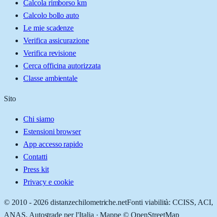
Calcola rimborso km
Calcolo bollo auto
Le mie scadenze
Verifica assicurazione
Verifica revisione
Cerca officina autorizzata
Classe ambientale
Sito
Chi siamo
Estensioni browser
App accesso rapido
Contatti
Press kit
Privacy e cookie
© 2010 -
2026
distanzechilometriche.net
Fonti viabilità: CCISS, ACI,
ANAS, Autostrade per l'Italia · Mappe © OpenStreetMap