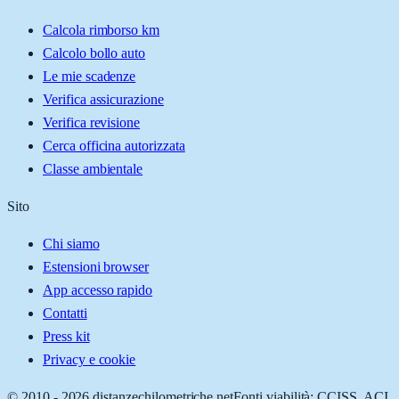
Calcola rimborso km
Calcolo bollo auto
Le mie scadenze
Verifica assicurazione
Verifica revisione
Cerca officina autorizzata
Classe ambientale
Sito
Chi siamo
Estensioni browser
App accesso rapido
Contatti
Press kit
Privacy e cookie
© 2010 -
2026
distanzechilometriche.net
Fonti viabilità: CCISS, ACI,