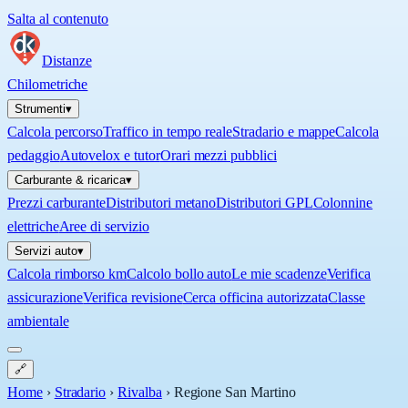
Salta al contenuto
Distanze
Chilometriche
Strumenti
▾
Calcola percorso
Traffico in tempo reale
Stradario e mappe
Calcola
pedaggio
Autovelox e tutor
Orari mezzi pubblici
Carburante & ricarica
▾
Prezzi carburante
Distributori metano
Distributori GPL
Colonnine
elettriche
Aree di servizio
Servizi auto
▾
Calcola rimborso km
Calcolo bollo auto
Le mie scadenze
Verifica
assicurazione
Verifica revisione
Cerca officina autorizzata
Classe
ambientale
🔗
Home
›
Stradario
›
Rivalba
›
Regione San Martino