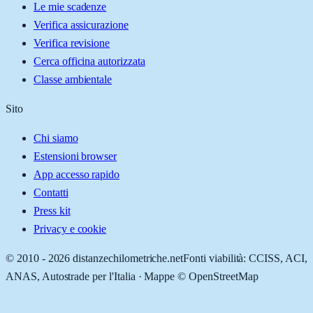
Le mie scadenze
Verifica assicurazione
Verifica revisione
Cerca officina autorizzata
Classe ambientale
Sito
Chi siamo
Estensioni browser
App accesso rapido
Contatti
Press kit
Privacy e cookie
© 2010 -
2026
distanzechilometriche.net
Fonti viabilità: CCISS, ACI,
ANAS, Autostrade per l'Italia · Mappe © OpenStreetMap