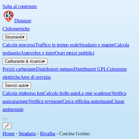
Salta al contenuto
Distanze
Chilometriche
Strumenti
▾
Calcola percorso
Traffico in tempo reale
Stradario e mappe
Calcola
pedaggio
Autovelox e tutor
Orari mezzi pubblici
Carburante & ricarica
▾
Prezzi carburante
Distributori metano
Distributori GPL
Colonnine
elettriche
Aree di servizio
Servizi auto
▾
Calcola rimborso km
Calcolo bollo auto
Le mie scadenze
Verifica
assicurazione
Verifica revisione
Cerca officina autorizzata
Classe
ambientale
🔗
Home
›
Stradario
›
Rivalba
›
Cascina Gorino