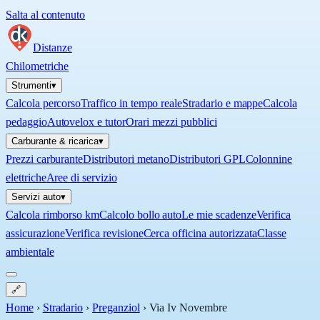
Salta al contenuto
Distanze
Chilometriche
Strumenti
▾
Calcola percorso
Traffico in tempo reale
Stradario e mappe
Calcola
pedaggio
Autovelox e tutor
Orari mezzi pubblici
Carburante & ricarica
▾
Prezzi carburante
Distributori metano
Distributori GPL
Colonnine
elettriche
Aree di servizio
Servizi auto
▾
Calcola rimborso km
Calcolo bollo auto
Le mie scadenze
Verifica
assicurazione
Verifica revisione
Cerca officina autorizzata
Classe
ambientale
🔗
Home
›
Stradario
›
Preganziol
›
Via Iv Novembre