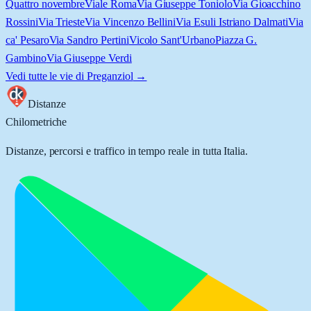
Quattro novembre
Viale Roma
Via Giuseppe Toniolo
Via Gioacchino
Rossini
Via Trieste
Via Vincenzo Bellini
Via Esuli Istriano Dalmati
Via
ca' Pesaro
Via Sandro Pertini
Vicolo Sant'Urbano
Piazza G.
Gambino
Via Giuseppe Verdi
Vedi tutte le vie di
Preganziol
→
Distanze
Chilometriche
Distanze, percorsi e traffico in tempo reale in tutta Italia.