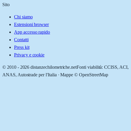
Sito
Chi siamo
Estensioni browser
App accesso rapido
Contatti
Press kit
Privacy e cookie
© 2010 -
2026
distanzechilometriche.net
Fonti viabilità: CCISS, ACI,
ANAS, Autostrade per l'Italia · Mappe © OpenStreetMap