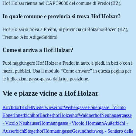
Hof Holzar rientra nel CAP 39030 del comune di Predoi (BZ).
In quale comune e provincia si trova Hof Holzar?
Hof Holzar si trova a Predoi, in provincia di Bolzano/Bozen (BZ),
Trentino-Alto Adige/Südtirol.
Come si arriva a Hof Holzar?
Puoi raggiungere Hof Holzar a Predoi in auto, a piedi, in bici o con i
mezzi pubblici. Usa il modulo “Come arrivare” in questa pagina per
le indicazioni passo-passo dalla tua posizione.
Vie e piazze vicine a
Hof Holzar
Kirchdorf
Kofel
Niederwieserhof
Weihergasse
Ebnergasse - Vicolo
Ebner
Innerbichlhof
Bacherhof
Holzerhof
Waldnerhof
Neuhausergasse
- Vicolo Neuhauser
Hörmanngasse - Vicolo Hörmann
Außerbichl -
Ausserbichl
Stegerhof
Hörmanngasse
Gesundheitsweg - Sentiero della