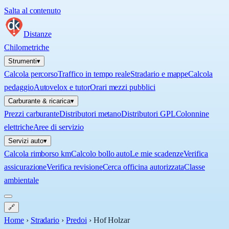
Salta al contenuto
Distanze
Chilometriche
Strumenti
▾
Calcola percorso
Traffico in tempo reale
Stradario e mappe
Calcola
pedaggio
Autovelox e tutor
Orari mezzi pubblici
Carburante & ricarica
▾
Prezzi carburante
Distributori metano
Distributori GPL
Colonnine
elettriche
Aree di servizio
Servizi auto
▾
Calcola rimborso km
Calcolo bollo auto
Le mie scadenze
Verifica
assicurazione
Verifica revisione
Cerca officina autorizzata
Classe
ambientale
🔗
Home
›
Stradario
›
Predoi
›
Hof Holzar