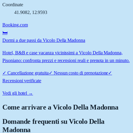
Coordinate
41.9082
,
12.9593
Booking.com
🛏️
Dormi a due passi da Vicolo Della Madonna
Hotel, B&B e case vacanza vicinissimi a Vicolo Della Madonna,
Pisoniano: confronta prezzi e recensioni reali e prenota in un minuto.
✓
Cancellazione gratuita
✓
Nessun costo di prenotazione
✓
Recensioni verificate
Vedi gli hotel →
Come arrivare a
Vicolo Della Madonna
Domande frequenti su
Vicolo Della
Madonna