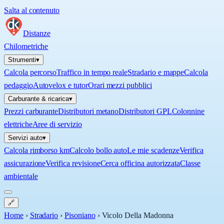
Salta al contenuto
Distanze
Chilometriche
Strumenti
▾
Calcola percorso
Traffico in tempo reale
Stradario e mappe
Calcola
pedaggio
Autovelox e tutor
Orari mezzi pubblici
Carburante & ricarica
▾
Prezzi carburante
Distributori metano
Distributori GPL
Colonnine
elettriche
Aree di servizio
Servizi auto
▾
Calcola rimborso km
Calcolo bollo auto
Le mie scadenze
Verifica
assicurazione
Verifica revisione
Cerca officina autorizzata
Classe
ambientale
🔗
Home
›
Stradario
›
Pisoniano
›
Vicolo Della Madonna