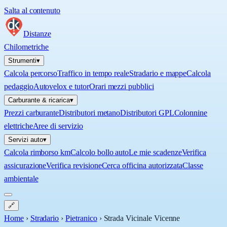
Salta al contenuto
Distanze
Chilometriche
Strumenti
▾
Calcola percorso
Traffico in tempo reale
Stradario e mappe
Calcola
pedaggio
Autovelox e tutor
Orari mezzi pubblici
Carburante & ricarica
▾
Prezzi carburante
Distributori metano
Distributori GPL
Colonnine
elettriche
Aree di servizio
Servizi auto
▾
Calcola rimborso km
Calcolo bollo auto
Le mie scadenze
Verifica
assicurazione
Verifica revisione
Cerca officina autorizzata
Classe
ambientale
🔗
Home
›
Stradario
›
Pietranico
›
Strada Vicinale Vicenne