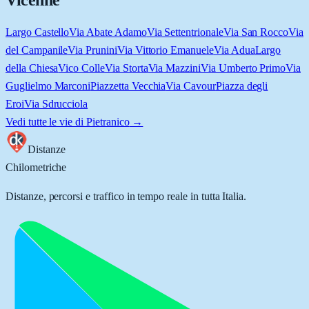
Vicenne
Largo Castello
Via Abate Adamo
Via Settentrionale
Via San Rocco
Via
del Campanile
Via Prunini
Via Vittorio Emanuele
Via Adua
Largo
della Chiesa
Vico Colle
Via Storta
Via Mazzini
Via Umberto Primo
Via
Guglielmo Marconi
Piazzetta Vecchia
Via Cavour
Piazza degli
Eroi
Via Sdrucciola
Vedi tutte le vie di
Pietranico
→
Distanze
Chilometriche
Distanze, percorsi e traffico in tempo reale in tutta Italia.