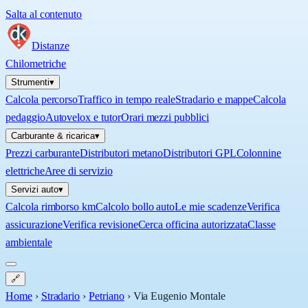
Salta al contenuto
Distanze
Chilometriche
Strumenti
▾
Calcola percorso
Traffico in tempo reale
Stradario e mappe
Calcola
pedaggio
Autovelox e tutor
Orari mezzi pubblici
Carburante & ricarica
▾
Prezzi carburante
Distributori metano
Distributori GPL
Colonnine
elettriche
Aree di servizio
Servizi auto
▾
Calcola rimborso km
Calcolo bollo auto
Le mie scadenze
Verifica
assicurazione
Verifica revisione
Cerca officina autorizzata
Classe
ambientale
🔗
Home
›
Stradario
›
Petriano
›
Via Eugenio Montale