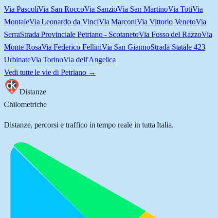
Via Pascoli
Via San Rocco
Via Sanzio
Via San Martino
Via Toti
Via
Montale
Via Leonardo da Vinci
Via Marconi
Via Vittorio Veneto
Via
Serra
Strada Provinciale Petriano - Scotaneto
Via Fosso del Razzo
Via
Monte Rosa
Via Federico Fellini
Via San Gianno
Strada Statale 423
Urbinate
Via Torino
Via dell'Angelica
Vedi tutte le vie di
Petriano
→
Distanze
Chilometriche
Distanze, percorsi e traffico in tempo reale in tutta Italia.