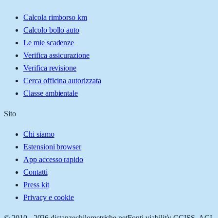
Calcola rimborso km
Calcolo bollo auto
Le mie scadenze
Verifica assicurazione
Verifica revisione
Cerca officina autorizzata
Classe ambientale
Sito
Chi siamo
Estensioni browser
App accesso rapido
Contatti
Press kit
Privacy e cookie
© 2010 -
2026
distanzechilometriche.net
Fonti viabilità: CCISS, ACI,