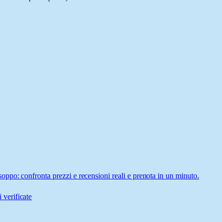
po: confronta prezzi e recensioni reali e prenota in un minuto.
 verificate