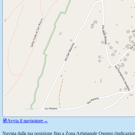
🧭
Avvia il navigatore
→
Naviga dalla tua posizione fino a
Zona Artigianale Osoppo
(indicazion