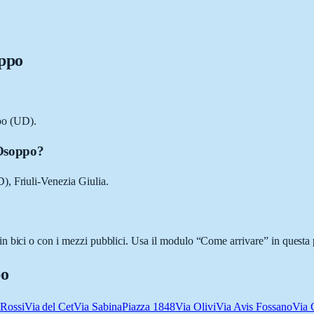
oppo
po (UD).
 Osoppo?
), Friuli-Venezia Giulia.
 bici o con i mezzi pubblici. Usa il modulo “Come arrivare” in questa p
po
 Rossi
Via del Cet
Via Sabina
Piazza 1848
Via Olivi
Via Avis Fossano
Via 