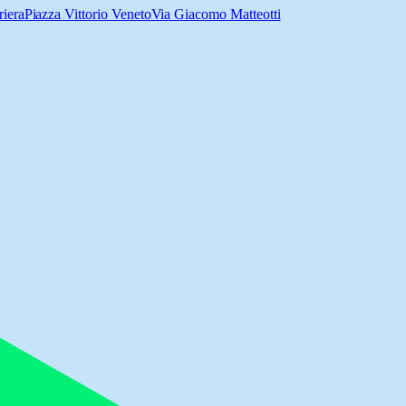
riera
Piazza Vittorio Veneto
Via Giacomo Matteotti