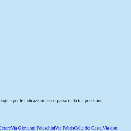
agina per le indicazioni passo-passo dalla tua posizione.
Cerere
Via Giovanni Faleschini
Via Fabris
Calle dei Cestai
Via don