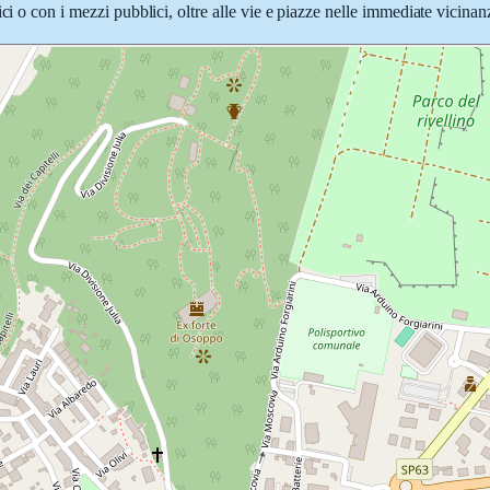
ci o con i mezzi pubblici, oltre alle vie e piazze nelle immediate vicinan