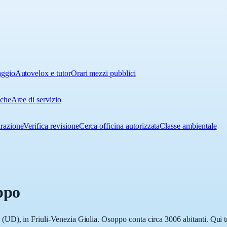
aggio
Autovelox e tutor
Orari mezzi pubblici
iche
Aree di servizio
urazione
Verifica revisione
Cerca officina autorizzata
Classe ambientale
ppo
UD), in Friuli-Venezia Giulia. Osoppo conta circa 3006 abitanti. Qui tr