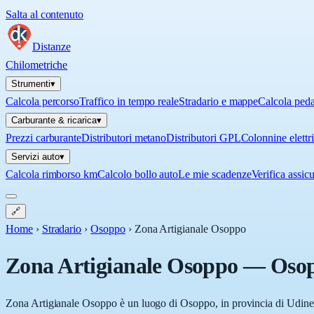
Salta al contenuto
Distanze
Chilometriche
Strumenti
▾
Calcola percorso
Traffico in tempo reale
Stradario e mappe
Calcola ped
Carburante & ricarica
▾
Prezzi carburante
Distributori metano
Distributori GPL
Colonnine elettr
Servizi auto
▾
Calcola rimborso km
Calcolo bollo auto
Le mie scadenze
Verifica assic
🔗
Home
›
Stradario
›
Osoppo
›
Zona Artigianale Osoppo
Zona Artigianale Osoppo
—
Oso
Zona Artigianale Osoppo è un luogo di Osoppo, in provincia di Udine (