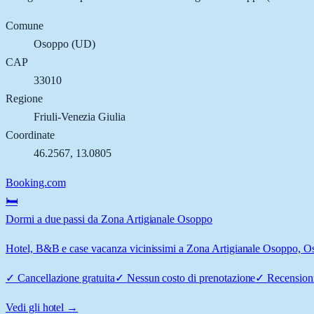
Comune
Osoppo
(
UD
)
CAP
33010
Regione
Friuli-Venezia Giulia
Coordinate
46.2567
,
13.0805
Booking.com
🛏️
Dormi a due passi da Zona Artigianale Osoppo
Hotel, B&B e case vacanza vicinissimi a Zona Artigianale Osoppo, Osop
✓
Cancellazione gratuita
✓
Nessun costo di prenotazione
✓
Recensioni
Vedi gli hotel →