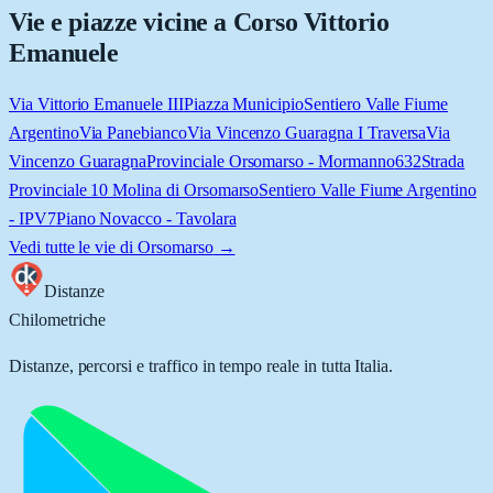
Vie e piazze vicine a
Corso Vittorio
Emanuele
Via Vittorio Emanuele III
Piazza Municipio
Sentiero Valle Fiume
Argentino
Via Panebianco
Via Vincenzo Guaragna I Traversa
Via
Vincenzo Guaragna
Provinciale Orsomarso - Mormanno
632
Strada
Provinciale 10 Molina di Orsomarso
Sentiero Valle Fiume Argentino
- IPV7
Piano Novacco - Tavolara
Vedi tutte le vie di
Orsomarso
→
Distanze
Chilometriche
Distanze, percorsi e traffico in tempo reale in tutta Italia.