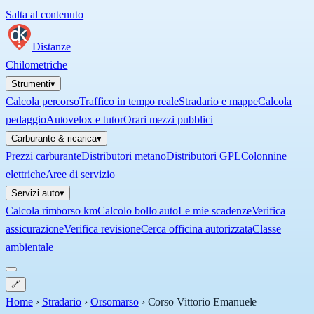
Salta al contenuto
Distanze
Chilometriche
Strumenti
▾
Calcola percorso
Traffico in tempo reale
Stradario e mappe
Calcola
pedaggio
Autovelox e tutor
Orari mezzi pubblici
Carburante & ricarica
▾
Prezzi carburante
Distributori metano
Distributori GPL
Colonnine
elettriche
Aree di servizio
Servizi auto
▾
Calcola rimborso km
Calcolo bollo auto
Le mie scadenze
Verifica
assicurazione
Verifica revisione
Cerca officina autorizzata
Classe
ambientale
🔗
Home
›
Stradario
›
Orsomarso
›
Corso Vittorio Emanuele