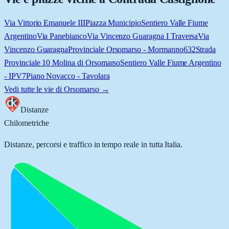
Via Vittorio Emanuele III
Piazza Municipio
Sentiero Valle Fiume
Argentino
Via Panebianco
Via Vincenzo Guaragna I Traversa
Via
Vincenzo Guaragna
Provinciale Orsomarso - Mormanno
632
Strada
Provinciale 10 Molina di Orsomarso
Sentiero Valle Fiume Argentino
- IPV7
Piano Novacco - Tavolara
Vedi tutte le vie di
Orsomarso
→
Distanze
Chilometriche
Distanze, percorsi e traffico in tempo reale in tutta Italia.