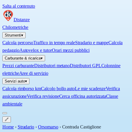
Salta al contenuto
Distanze
Chilometriche
Strumenti
▾
Calcola percorso
Traffico in tempo reale
Stradario e mappe
Calcola
pedaggio
Autovelox e tutor
Orari mezzi pubblici
Carburante & ricarica
▾
Prezzi carburante
Distributori metano
Distributori GPL
Colonnine
elettriche
Aree di servizio
Servizi auto
▾
Calcola rimborso km
Calcolo bollo auto
Le mie scadenze
Verifica
assicurazione
Verifica revisione
Cerca officina autorizzata
Classe
ambientale
🔗
Home
›
Stradario
›
Orsomarso
›
Contrada Castiglione