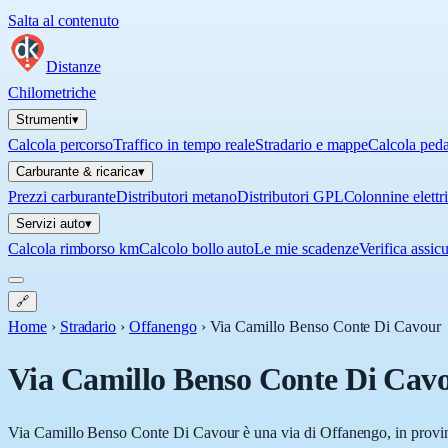
Salta al contenuto
Distanze
Chilometriche
Strumenti
▾
Calcola percorso
Traffico in tempo reale
Stradario e mappe
Calcola ped
Carburante & ricarica
▾
Prezzi carburante
Distributori metano
Distributori GPL
Colonnine elettr
Servizi auto
▾
Calcola rimborso km
Calcolo bollo auto
Le mie scadenze
Verifica assic
🔗
Home
›
Stradario
›
Offanengo
›
Via Camillo Benso Conte Di Cavour
Via Camillo Benso Conte Di Cav
Via Camillo Benso Conte Di Cavour è una via di Offanengo, in provinc