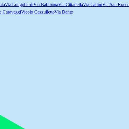
ata
Via Longobardi
Via Babbiona
Via Cittadella
Via Cabini
Via San Rocc
o Caravaggi
Vicolo Cazzulletto
Via Dante