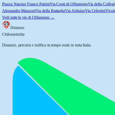
Piazza Narciso Franco Patrini
Via Conti di Offanengo
Via della Collegi
Alessandro Manzoni
Via della Battaglia
Via Arduino
Via Celestini
Vicol
Vedi tutte le vie di
Offanengo
→
Distanze
Chilometriche
Distanze, percorsi e traffico in tempo reale in tutta Italia.