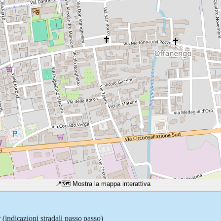
📍
🗺️ Mostra la mappa interattiva
r
(indicazioni stradali passo passo)