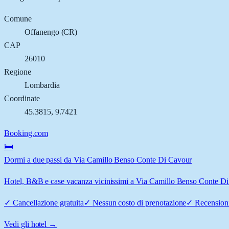
Comune
Offanengo
(
CR
)
CAP
26010
Regione
Lombardia
Coordinate
45.3815
,
9.7421
Booking.com
🛏️
Dormi a due passi da Via Camillo Benso Conte Di Cavour
Hotel, B&B e case vacanza vicinissimi a Via Camillo Benso Conte Di C
✓
Cancellazione gratuita
✓
Nessun costo di prenotazione
✓
Recensioni
Vedi gli hotel →