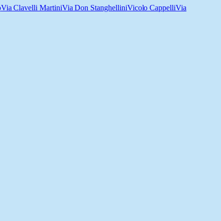
o
Via Clavelli Martini
Via Don Stanghellini
Vicolo Cappelli
Via