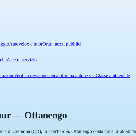
aggio
Autovelox e tutor
Orari mezzi pubblici
iche
Aree di servizio
urazione
Verifica revisione
Cerca officina autorizzata
Classe ambientale
our
—
Offanengo
ia di Cremona (CR), in Lombardia. Offanengo conta circa 5869 abitanti.