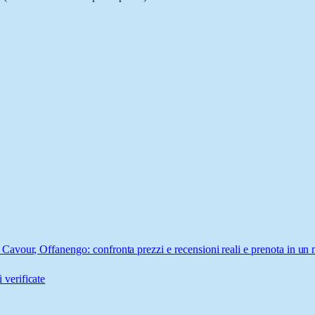
avour, Offanengo: confronta prezzi e recensioni reali e prenota in un 
 verificate