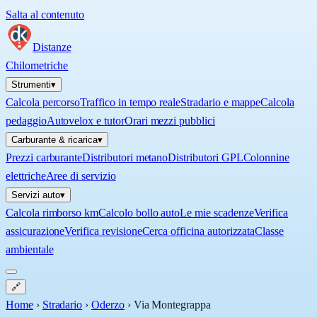
Salta al contenuto
Distanze
Chilometriche
Strumenti
▾
Calcola percorso
Traffico in tempo reale
Stradario e mappe
Calcola
pedaggio
Autovelox e tutor
Orari mezzi pubblici
Carburante & ricarica
▾
Prezzi carburante
Distributori metano
Distributori GPL
Colonnine
elettriche
Aree di servizio
Servizi auto
▾
Calcola rimborso km
Calcolo bollo auto
Le mie scadenze
Verifica
assicurazione
Verifica revisione
Cerca officina autorizzata
Classe
ambientale
🔗
Home
›
Stradario
›
Oderzo
›
Via Montegrappa