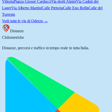
Vittoria
Piazza Giosuè Carducci
Via degli Alpini
Via Caduti dei
Lager
Via Alberto Martini
Calle Pretoria
Calle Eno Bellis
Calle del
Torresin
Vedi tutte le vie di
Oderzo
→
Distanze
Chilometriche
Distanze, percorsi e traffico in tempo reale in tutta Italia.