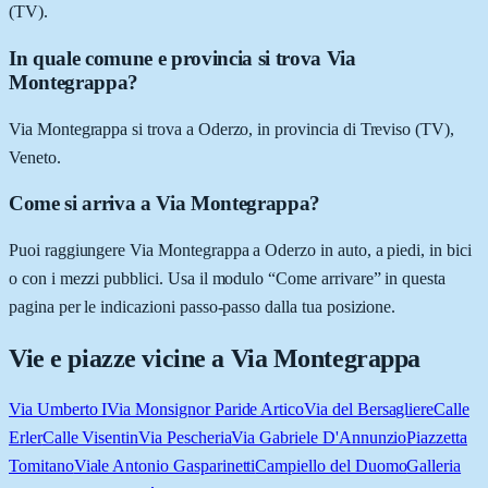
(TV).
In quale comune e provincia si trova Via
Montegrappa?
Via Montegrappa si trova a Oderzo, in provincia di Treviso (TV),
Veneto.
Come si arriva a Via Montegrappa?
Puoi raggiungere Via Montegrappa a Oderzo in auto, a piedi, in bici
o con i mezzi pubblici. Usa il modulo “Come arrivare” in questa
pagina per le indicazioni passo-passo dalla tua posizione.
Vie e piazze vicine a
Via Montegrappa
Via Umberto I
Via Monsignor Paride Artico
Via del Bersagliere
Calle
Erler
Calle Visentin
Via Pescheria
Via Gabriele D'Annunzio
Piazzetta
Tomitano
Viale Antonio Gasparinetti
Campiello del Duomo
Galleria