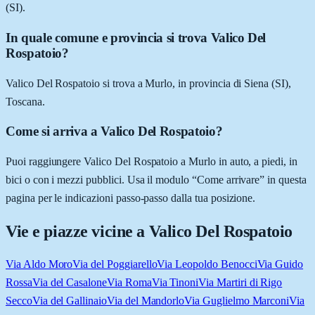
(SI).
In quale comune e provincia si trova Valico Del
Rospatoio?
Valico Del Rospatoio si trova a Murlo, in provincia di Siena (SI),
Toscana.
Come si arriva a Valico Del Rospatoio?
Puoi raggiungere Valico Del Rospatoio a Murlo in auto, a piedi, in
bici o con i mezzi pubblici. Usa il modulo “Come arrivare” in questa
pagina per le indicazioni passo-passo dalla tua posizione.
Vie e piazze vicine a
Valico Del Rospatoio
Via Aldo Moro
Via del Poggiarello
Via Leopoldo Benocci
Via Guido
Rossa
Via del Casalone
Via Roma
Via Tinoni
Via Martiri di Rigo
Secco
Via del Gallinaio
Via del Mandorlo
Via Guglielmo Marconi
Via