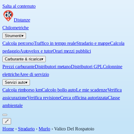
Salta al contenuto
Distanze
Chilometriche
Strumenti
▾
Calcola percorso
Traffico in tempo reale
Stradario e mappe
Calcola
pedaggio
Autovelox e tutor
Orari mezzi pubblici
Carburante & ricarica
▾
Prezzi carburante
Distributori metano
Distributori GPL
Colonnine
elettriche
Aree di servizio
Servizi auto
▾
Calcola rimborso km
Calcolo bollo auto
Le mie scadenze
Verifica
assicurazione
Verifica revisione
Cerca officina autorizzata
Classe
ambientale
🔗
Home
›
Stradario
›
Murlo
›
Valico Del Rospatoio